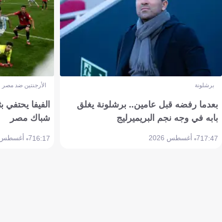
برشلونة
الأرجنتين ضد مصر
بعدما رفضه قبل عامين.. برشلونة يغلق
الفيفا يحتفي بث
بابه في وجه نجم البريميرليج
شباك مصر
7 أغسطس 2026
7 أغسطس 2026
16:17
17:47