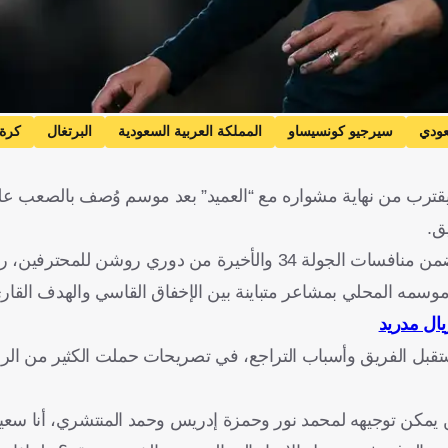
ودي
سيرجيو كونسيساو
المملكة العربية السعودية
البرتغال
كرة
د، يقترب من نهاية مشواره مع “العميد” بعد موسم وُصف بالصعب ع
ق.
واختتم الاتحاد موسمه بخسارة ثقيلة أمام القادسية بنتيجة (1-5)، ضمن منافسات الجولة 34 والأخيرة من
موسمه المحلي بمشاعر متباينة بين الإخفاق القاسي والهدف القار
يال مدريد
تقبل الفريق وأسباب التراجع، في تصريحات حملت الكثير من الر
 يمكن توجيهه لمحمد نور وحمزة إدريس وحمد المنتشري، أنا سعيد