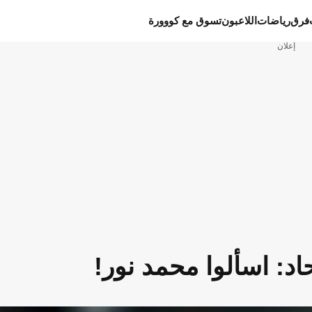
فرق
رياضات
اللاعبون
تسوق مع كووورة
إعلان
د: اسألوا محمد نور!