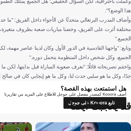
وعملت باحترافية، لكن السؤال الحقيقي: هل الجميع يمتلك الطمو
هذا الوضع؟".
وأضاف المدرب البرتغالي متحدثًا عن الأجواء داخل الفريق: "م
مختلفة أثرت على الفريق، وخضنا مباريات صعبة بظروف متغيرة، واليو
الجميع."
وتابع: "واجهنا القادسية في الدور الأول وكان لدينا عناصر مهمة، 
الجميع، وكل شخص داخل المنظومة يتحمل دوره."
واختتم تصريحاته قائلًا: "نعرف صعوبة المباراة قبل بدايتها، لكن
جدًا، وكل ما هو سلبي حدث لنا، وكل ما هو إيجابي كان في صالح ا
هل استمتعت بهذه القصة؟
أضف Kooora كمصدر مفضل على جوجل للاطلاع على المزيد من تقاريرنا
قد يعجبك أيضاً
تابع Kooora على جوجل