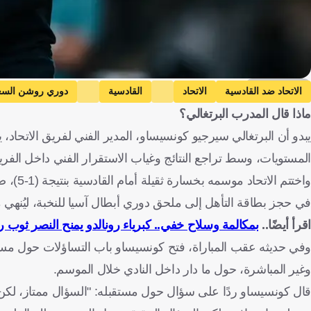
Getty Images
الاتحاد ضد القادسية
الاتحاد
القادسية
دوري روشن السع
ماذا قال المدرب البرتغالي؟
يبدو أن البرتغالي سيرجيو كونسيساو، المدير الفني لفريق الاتحا
المستويات، وسط تراجع النتائج وغياب الاستقرار الفني داخل الفري
في حجز بطاقة التأهل إلى ملحق دوري أبطال آسيا للنخبة، ليُنهي 
اقرأ أيضًا..
بمكالمة وسلاح خفي.. كبرياء رونالدو يمنح النصر ثوب ر
وفي حديثه عقب المباراة، فتح كونسيساو باب التساؤلات حول مس
وغير المباشرة، حول ما دار داخل النادي خلال الموسم.
قال كونسيساو ردًا على سؤال حول مستقبله: "السؤال ممتاز، لكن