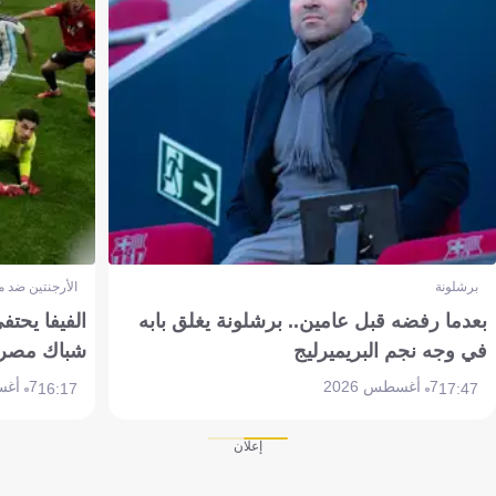
برشلونة
الأرجنتين ضد 
بعدما رفضه قبل عامين.. برشلونة يغلق بابه
الفيفا يحتفي
في وجه نجم البريميرليج
شباك مصر
7 أغسطس 2026
7 أغسطس 2026
16:17
17:47
إعلان