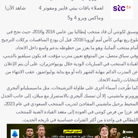
لعملاء باقات بيتي فايبر ومفوتر 4
شاهد الآن!
وماكس وبرو 4 و5
وسبق لكونتي أن قاد منتخب إيطاليا بين عامي 2014 و2016، حيث نجح في
بلوغ ربع نهائي كأس أمم أوروبا 2016، قبل أن يودع المنافسات بركلات الترجيح
أمام منتخب ألمانيا، وهو ما يعزز من حظوظه بدعم واسع داخل الاتحاد.
وفي سياق متصل، من المتوقع تعيين مدرب مؤقت، قد يكون سيلفيو بالديني،
لقيادة المنتخب في المباريات الودية خلال يونيو/حزيران، على أن يتم الإعلان
عن المدرب الدائم بنهاية الشهر ذاته أو مع بداية يوليو/تموز، عقب الانتهاء من
انتخابات رئاسة الاتحاد.
كما طُرحت أسماء أخرى على طاولة الترشيحات، مثل ماسيميليانو أليجري
وروبرتو مانشيني، إلا أن تمسك أليجري بالاستمرار مع ميلان، إلى جانب الجدل
المحيط برحيل مانشيني المفاجئ لتدريب المنتخب السعودي في عام 2023،
قد عززا من فرص كونتي في العودة إلى مقعد القيادة الفنية للمنتخب
الإيطالي في واحدة من أكثر الفترات حساسية في تاريخه الحديث.