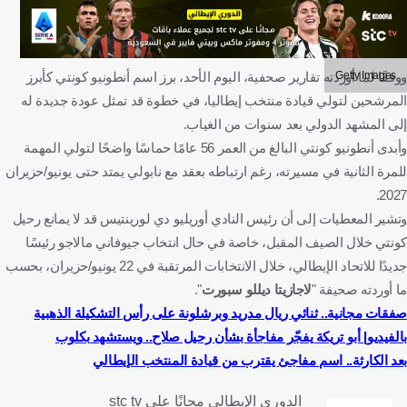
Getty Images
ووفقًا لما أوردته تقارير صحفية، اليوم الأحد، برز اسم أنطونيو كونتي كأبرز
المرشحين لتولي قيادة منتخب إيطاليا، في خطوة قد تمثل عودة جديدة له
إلى المشهد الدولي بعد سنوات من الغياب.
وأبدى أنطونيو كونتي البالغ من العمر 56 عامًا حماسًا واضحًا لتولي المهمة
للمرة الثانية في مسيرته، رغم ارتباطه بعقد مع نابولي يمتد حتى يونيو/حزيران
2027.
وتشير المعطيات إلى أن رئيس النادي أوريليو دي لورينتيس قد لا يمانع رحيل
كونتي خلال الصيف المقبل، خاصة في حال انتخاب جيوفاني مالاجو رئيسًا
جديدًا للاتحاد الإيطالي، خلال الانتخابات المرتقبة في 22 يونيو/حزيران، بحسب
ما أوردته صحيفة "
لاجازيتا ديللو سبورت
".
صفقات مجانية.. ثنائي ريال مدريد وبرشلونة على رأس التشكيلة الذهبية
بالفيديو| أبو تريكة يفجّر مفاجأة بشأن رحيل صلاح.. ويستشهد بكلوب
بعد الكارثة.. اسم مفاجئ يقترب من قيادة المنتخب الإيطالي
الدوري الإيطالي مجانًا على stc tv