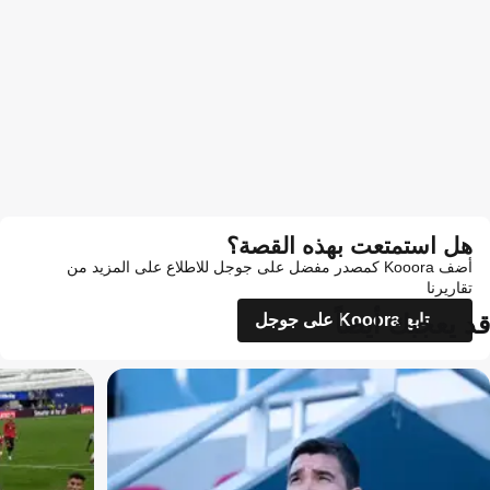
هل استمتعت بهذه القصة؟
أضف Kooora كمصدر مفضل على جوجل للاطلاع على المزيد من
تقاريرنا
قد يعجبك أيضاً
تابع Kooora على جوجل