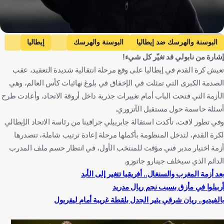
Getty Images
البوسنة والهرسك ضد إيطاليا
البوسنة والهرسك
إيطاليا
إشارة من نابولي قد تغيّر كل شيء!
التصفيات المؤهلة لكأس العالم - أوروبا
S. Baldini
أنتونيو كونتي
تعيش كرة القدم في إيطاليا على وقع مرحلة انتقالية شديدة التعقيد، عقب
نابولي
البوسنة والهرسك
إيطاليا
الصدمة الكبرى التي تمثلت في الإخفاق في بلوغ نهائيات كأس العالم، وهي
المملكة العربية السعودية
كرة قدم
الأزمة التي فتحت الباب أمام تغييرات جذرية داخل أروقة الاتحاد، وأعادت طرح
أسئلة حاسمة حول مستقبل الآتزوري.
وفي تطور لافت، تأكدت استقالة جابرييلي جرافينا من رئاسة الاتحاد الإيطالي
لكرة القدم، لتدخل المنظومة بأكملها مرحلة إعادة ترتيب شاملة، تتصدرها
أزمة اختيار مدير فني مؤقت للمنتخب الأول، في انتظار حسم ملف المدرب
الدائم الذي سيخلف جينارو جاتوزو.
بعد أزمة المغرب والسنغال.. أفريقيا تتغير إلى الأبد
أربيلوا في مأزق بسبب نجم ريال مدريد
بالفيديو.. ريان شرقي يثير الجدل بلقطة غريبة أمام ليفربول