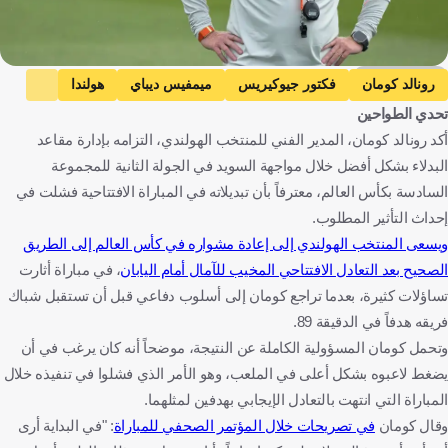
Getty Images
رونالد كومان
فكتور جيوكيريس
ميمفيس ديباي
هولندا
تحدي الطواحين
السويد
كأس العالم
اليابان
هولندا ضد السويد
أكد رونالد كومان، المدير الفني للمنتخب الهولندي، التزامه بإدارة مقاعد
هولندا
السويد
اليابان
الولايات المتحدة
كرة قدم
البدلاء بشكل أفضل خلال مواجهة السويد في الجولة الثانية للمجموعة
السادسة بكأس العالم، معترفاً بأن تبديلاته في المباراة الافتتاحية فشلت في
إحداث التأثير المطلوب.
ويسعى المنتخب الهولندي إلى إعادة مشواره في كأس العالم إلى الطريق
الصحيح بعد التعادل الافتتاحي المخيب للآمال أمام اليابان
، في مباراة أثارت
تساؤلات كثيرة، بعدما تراجع كومان إلى أسلوب دفاعي قبل أن تستقبل شباك
فريقه هدفاً في الدقيقة 89.
وتحمل كومان المسؤولية الكاملة عن النتيجة، موضحاً أنه كان يرغب في أن
يضغط لاعبوه بشكل أعلى في الملعب، وهو الأمر الذي فشلوا في تنفيذه خلال
المباراة التي انتهت بالتعادل الإيجابي بهدفين لمثلهما.
وقال كومان
في تصريحات خلال المؤتمر الصحفي للمباراة
: "في البداية أرى