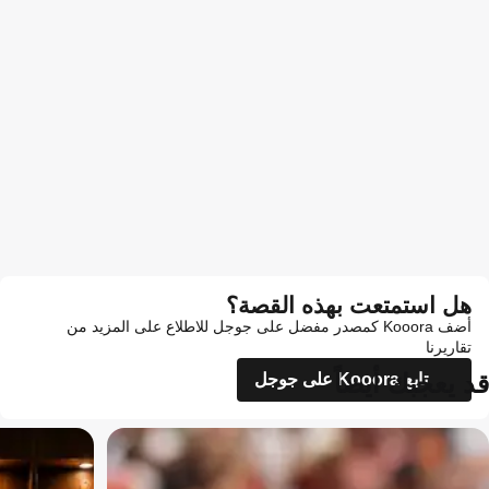
هل استمتعت بهذه القصة؟
أضف Kooora كمصدر مفضل على جوجل للاطلاع على المزيد من
تقاريرنا
قد يعجبك أيضاً
تابع Kooora على جوجل