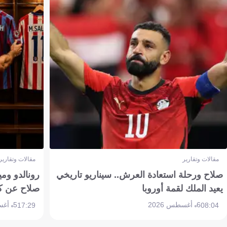
مقالات وتقارير
مقالات وتقارير
صلاح ورحلة استعادة العرش.. سيناريو تاريخي
رونالدو وم
يعيد الملك لقمة أوروبا
صلاح عن ك
6 أغسطس 2026
5 أغسطس 2026
17:29
08:04