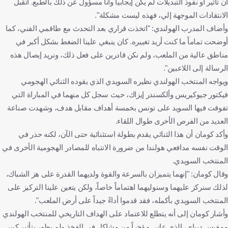
أن تأثير أو نفوذ التبديلات لم يكن إيجابياً وأنا مسؤول عن ذلك بالطبع. أتقبل
الانتقادات الموجهة إلي، فهذه ليست مشكلة".
وأضاف المدرب الهولندي: "اتخذت قراري بعد التحدث مع طاقمي الفني، كما
أوضحت تماماً ما كنت أريد تغييره. كان ينبغي علينا الضغط بشكل أكبر في
مناطق عالية من الملعب، ولم نكن قادرين على فعل ذلك، ونريد إيصال هذه
الرسالة إلى اللاعبين".
ويواجه المنتخب الهولندي نظيره السويدي الذي يقوده الثنائي الهجومي
فيكتور جيوكيريس وألكسندر إيزاك، حيث سجل كل منهما في المباراة التي
تفوقت فيها السويد على تونس بخمسة أهداف مقابل هدف، وشهدت صناعة
العديد من الفرص الأخرى طوال اللقاء.
وأكد كومان أن هذا الثنائي يقدم بطولة استثنائية حتى الآن، لكنه حذر في
الوقت نفسه مدافعي هولندا من ضرورة الانتباه للمصادر الهجومية الأخرى في
المنتخب السويدي.
وقال كومان: "إنهما يتميزان بالسرعة والقوة ولديهما القدرة على هز الشباك،
لذلك سنركز عليهما وسنوليهما اهتماماً خاصاً، ولكن يتعين علينا التركيز على
المنتخب السويدي بأكمله، فقد قدموا أداءً جيداً على أرض الملعب".
وأشار كومان إلى أنه يتطلع للاعتماد على الهداف التاريخي للمنتخب الهولندي
ممفيس ديباي، الذي عانى مؤخراً من مشاكل في الفخذ ولم يظهر بتأثير كبير