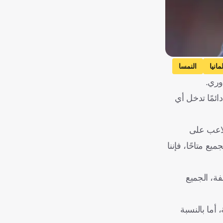
مانيا
النمسا
وري.
ئمًا تدخل أي
للاعب على
ع متاحًا، فإننا
ة، الجميع
أما بالنسبة