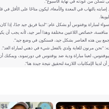
تى نتمكن من عودته في نهاية الأسبوع".
بته بالتهاب في المعدة والأمعاء، ليكون متاحًا على الأقل في قائ
ويفا.
لمباراة يوفنتوس أو بشكل عام: "لدينا فريق جيد جدًا، إذا كان ال
د منافسة، خصائص اللاعبين مختلفة وهذا أمر جيد، لأنه يجب أن يك
ن الجمع بين هذه العناصر بشكل جيد، فسنكون في وضع جيد".
ه: "نحن مرنون للغاية ولدي بالفعل شيء في ذهني لمباراة الغد".
ليوفنتوس، لعبنا مباراة ودية ضد يوفنتوس في دورتموند، ويمكنك أ