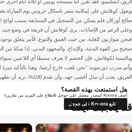
لآرون أنسلمينو، فقد تقرر أننا سنمنحه يومين أو ثلاثة أيام أخرى ح
ويعول كوفاتش على إمكانية سفر باسكال جروس يوم المباراة بعد إصا
صالح أوزكان فلم يتمكن من التسجيل في المسابقة بسبب لوائح الي
وعلى الرغم من الإصابات، يرى كوفاتش أن فريقه في وضع جيد، سواء 
فنحن متوازنون للغاية، من حيث العمق والتنوع، الأمر يتعلق بوجو
صحيح بين القوة البدنية، والإبداع، والمجهود البدني، إذا تمكنا م
وبالنسبة لكوفاتش، فإن الخصم لا يعرف مسبقًا أي اللاعبين سيواج
وأتم مدرب دورتموند: "نحن نلعب خارج أرضنا، وهذا بالتأكيد ميزة 
الفريق، يجب أن نبذل أقصى جهد، وأن نقدم 100%، نريد أن نظهر أن لدينا الإمكانيات اللازمة لتحقيق نتيجة جيدة هنا".
هل استمتعت بهذه القصة؟
أضف Kooora كمصدر مفضل على جوجل للاطلاع على المزيد من تقاريرنا
قد يعجبك أيضاً
تابع Kooora على جوجل