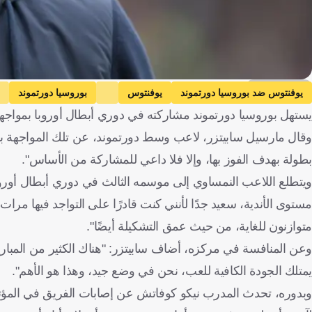
Getty Images
يوفنتوس ضد بوروسيا دورتموند
يوفنتوس
بوروسيا دورتموند
يستهل بوروسيا دورتموند مشاركته في دوري أبطال أوروبا بمواجهة
كرواتيا
كرة قدم
وقال مارسيل سابيتزر، لاعب وسط دورتموند، عن تلك المواجهة بح
بطولة بهدف الفوز بها، وإلا فلا داعي للمشاركة من الأساس".
ويتطلع اللاعب النمساوي إلى موسمه الثالث في دوري أبطال أوروبا
مستوى الأندية، سعيد جدًا لأنني كنت قادرًا على التواجد فيها مرات ع
متوازنون للغاية، من حيث عمق التشكيلة أيضًا".
وعن المنافسة في مركزه، أضاف سابيتزر: "هناك الكثير من المبار
يمتلك الجودة الكافية للعب، نحن في وضع جيد، وهذا هو الأهم".
وبدوره، تحدث المدرب نيكو كوفاتش عن إصابات الفريق في المؤتمر ا