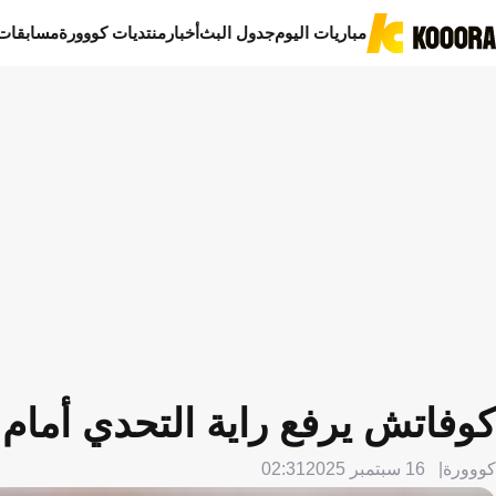
مباريات اليوم
جدول البث
أخبار
منتديات كووورة
مسابقات
كوفاتش يرفع راية التحدي أمام
كووورة
16 سبتمبر 2025
02:31