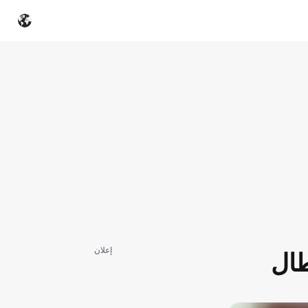
إعلان
طال