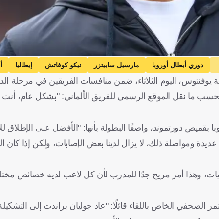
دوري أبطال أوروبا
مارسيل سابيتزر
نيكو كوفاتش
إيطاليا
أل
 يوفنتوس، اليوم الثلاثاء، ضمن منافسات الفريقين في مرحلة الد
سب ما نقل الموقع الرسمي للفريق الألماني: "بشكل عام، أنت دا
 بقميص دورتموند، واصفًا البطولة بأنها: "الأفضل على الإطلاق 
ديدة ومواصلة ذلك، لا يزال لدينا بعض الإصابات، ولكن إذا كان الجمي
يات، وهذا أمر مريح جدًا للمدرب لأن كل لاعب لديه خصائص مختلف
لصحفي الخاص باللقاء قائلًا: "عاد جوليان براندت إلى التشكيلة، 