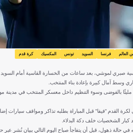
 العالم
فرنسا
السويد
تونس
المكسيك
كرة قدم
مليئًا بالفوضى وسوء التنظيم داخل معسكر المنتخب في مدينة مو
كرة القدم "فيفا" قبل المباراة بطلبه تذاكر ومواقف سيارات إضاف
كبار الشخصيات خلف دكة البدلاء.
بالغ من العمر 54 عامًا عاد إلى فندقه في حالة ذهول، قبل أن يتفاجأ صباح اليوم التالي ببيان نُشر