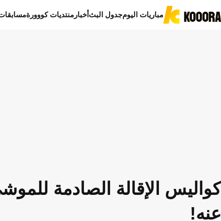
مباريات اليوم
جدول البث
أخبار
منتديات كووورة
مسابقات
عنه!