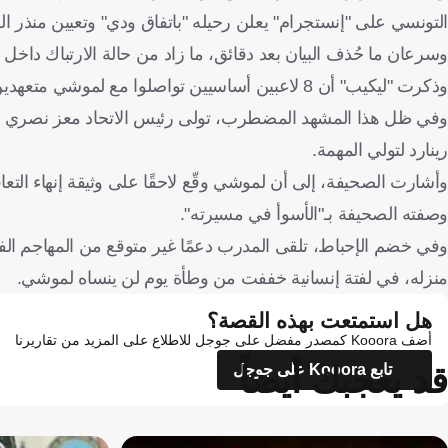
التونسي على "إنستجرام" يعلن رحيله "باتفاق ودي" وتعيين منذر ال
وسرعان ما حُذف البيان بعد دقائق، ما زاد من حالة الارتباك داخل ال
وذكرت "ليكيب" أن 8 لاعبين أساسيين تواصلوا مع لموشي متعهدين بالرحيل في حال مغادرته، لكنهم لم ينفذوا وعدهم لاحقًا.
وفي ظل هذا المشهد المضطرب، تولى رئيس الاتحاد معز نصري مهمة
رينارد لتولي المهمة.
وأشارت الصحيفة، إلى أن لموشي وقّع لاحقًا على وثيقة إنهاء التعا
وصفته الصحيفة بـ"الأسوأ في مسيرته".
وفي خضم الإحباط، تلقى المدرب دعمًا غير متوقع من المهاجم الفر
منزله، في لفتة إنسانية خففت من وطأة يوم لن ينساه لموشي.
هل استمتعت بهذه القصة؟
أضف Kooora كمصدر مفضل على جوجل للاطلاع على المزيد من تقاريرنا
قد يعجبك أيضاً
تابع Kooora على جوجل