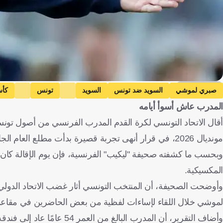
Getty Images
صبري لموشي
السويد ضد تونس
السويد
تونس
كأس
المدرب عاش أسوأ أيامه
مونديال 2026، في قرار أنهى تجربة قصيرة بدأت مطلع العام الجاري وسط آمال كبيرة بإعادة بناء المنتخب.
وبحسب ما كشفته صحيفة "ليكيب" الفرنسية، فإن يوم الإقالة كان 
المكسيكية.
وأوضحت الصحيفة، أن المنتخب التونسي أثار غضب الاتحاد الدولي ل
لموشي خلال اللقاء لإساءات لفظية من بعض الحاضرين في مقاعد 
وأضاف التقرير، أن المدرب ال