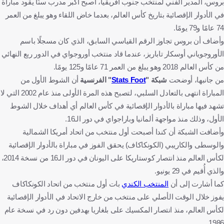
بروس، المدير الفني لمنتخب جنوب أفريقيا، أصبح أكبر مدرب سنًا يقود مباراة
في الأدوار الإقصائية بتاريخ كأس العالم، بعدما خاض اللقاء وهو يبلغ من العمر
74 عامًا و79 يومًا.
وأضاف أن بروس تجاوز الرقم القياسي السابق، الذي كان مسجلًا باسم
الأوروجوياني أوسكار تاباريز، عندما قاد منتخب أوروجواي في الدور ربع النهائي
من كأس العالم 2018 وهو يبلغ من العمر 71 عامًا و125 يومًا.
من جانبها، أوضحت
شبكة "
Stats Foot
" الفرنسية
أن الشوط الأول من
المباراة انتهى بالتعادل السلبي، لتصبح هذه المرة الأولى منذ عام 2002 التي لا
تشهد فيها مباراة بالأدوار الإقصائية في كأس العالم أي أهداف خلال الشوط
الأول، وذلك منذ مواجهة ألمانيا وباراجواي في دور الـ16.
وأضافت الشبكة أن كندا أصبحت أول منتخب من اتحاد أمريكا الشمالية
والوسطى والكاريبي (الكونكاكاف) يحقق الفوز في مباراة بالأدوار الإقصائية
لكأس العالم منذ انتصار كوستاريكا على اليونان في دور الـ16 من نسخة 2014،
والذي أُقيم في 29 يونيو.
كما أشارت إلى أن
المنتخب الكندي
بات أول منتخب من اتحاد الكونكاكاف
يفوز خلال الوقت الأصلي على منتخب من خارج الاتحاد في الأدوار الإقصائية
لكأس العالم، منذ انتصار المكسيك على بلغاريا بهدفين دون رد في نسخة عام
1986.