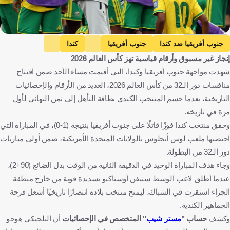
Getty Images
جنوب أفريقيا ضد كندا
جنوب أفريقيا
كندا
إنجاز غير مسبوق وأرقام قياسية تهز كأس العالم 2026
كأس العالم
هوجو بروس
هولندا ضد المغرب
هولندا
شهدت مواجهة جنوب أفريقيا وكندا، التي أقيمت مساء الأحد ضمن افتتاح
المغرب
جنوب أفريقيا
كندا
الولايات المتحدة
بلجيكا
منافسات دور الـ32 من كأس العالم 2026، العديد من الأرقام والإحصائيات
هولندا
المغرب
المكسيك
كرة قدم
التاريخية، بعدما حسم المنتخب الكندي بطاقة التأهل إلى ثمن النهائي لأول
مرة في تاريخه.
وحقق منتخب كندا فوزًا قاتلًا على جنوب أفريقيا بنتيجة (1-0)، في المباراة التي
احتضنها ملعب لوس أنجلوس بالولايات المتحدة الأمريكية، ضمن أولى مباريات
دور الـ32 من البطولة.
وجاء هدف المباراة الوحيد في الدقيقة الثانية من الوقت بدل الضائع (90+2)،
عندما أطلق لاعب الوسط ستيفن أوستاكيو تسديدة قوية من خارج منطقة
الجزاء استقرت في الشباك، ليمنح منتخب بلاده انتصارًا تاريخيًا أشعل فرحة
الجماهير الكندية.
وكشف
حساب "
مستر شيب
" المتخصص في الإحصائيات
أن البلجيكي هوجو