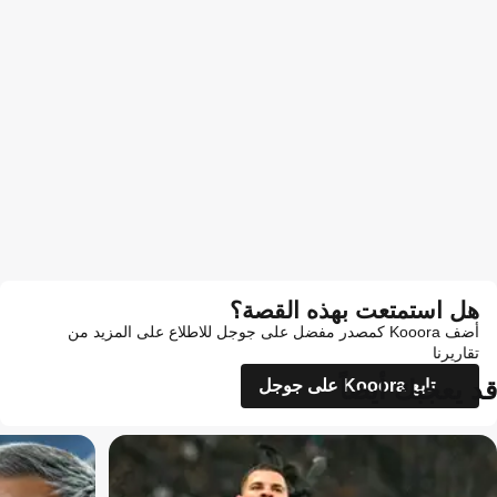
هل استمتعت بهذه القصة؟
أضف Kooora كمصدر مفضل على جوجل للاطلاع على المزيد من
تقاريرنا
قد يعجبك أيضاً
تابع Kooora على جوجل