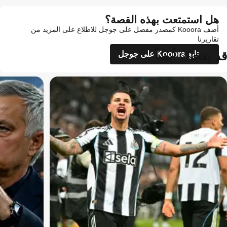
هل استمتعت بهذه القصة؟
أضف Kooora كمصدر مفضل على جوجل للاطلاع على المزيد من
تقاريرنا
قد يعجبك أيضاً
تابع Kooora على جوجل