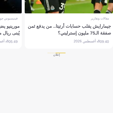
مقالات وتقارير
فينيسيوس جون
جيمارايش يقلب حسابات أرتيتا.. من يدفع ثمن
مورينيو يض
صفقة الـ75 مليون إسترليني؟
يُبنى ريال 
8 أغسطس 2026
8 أغسطس 2026
05:49
09:40
إعلان