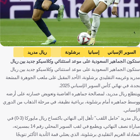
EPA
السوبر الإسباني
إسبانيا
برشلونة
ريال مدريد
ستكون الجماهير السعودية على موعد استثنائي وكلاسيكو جديد بين ريال
كرة قدم
ستكون الجماهير السعودية على موعد استثنائي وكلاسيكو جديد بين ريال
مدريد وغريمه التقليدي برشلونة، الأحد المقبل على ملعب الجوهرة المشعة
بجدة، في نهائي كأس السوبر الإسباني 2025.
ويتطلع ريال مدريد، لمصالحة جماهيره الغاضبة وتعويض خسارته على أرضه
ووسط جماهيره أمام برشلونة، برباعية نظيفة، في مرحلة الذهاب من الدوري
الإسباني.
ريال مدريد "حامل اللقب" تأهل إلى النهائي باكتساح ريال مايوركا (3-0) في
مباراة نصف النهائي، ويطمع في لقب السوبر المحلي رقم 14 بمسيرته،
لمعادلة الغريم التقليدي برشلونة، الذي يعتلي قمة الأندية الأكثر تتويجًا