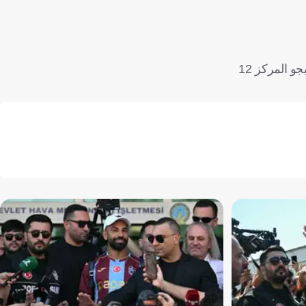
ويحتل ريال مدريد وصافة جدول ترتيب الليجا برصيد 36 نقطة، بفارق نقطة خلف المتصدر برشلونة. ومن ناحية أخرى، يحتل سيلتا فيجو المركز 12