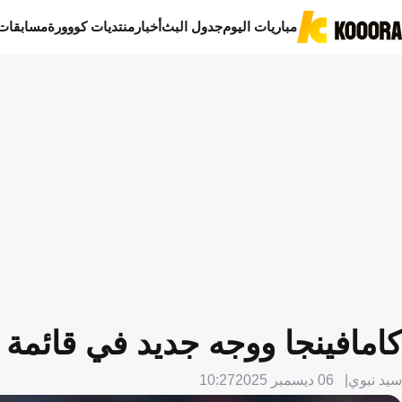
مباريات اليوم
جدول البث
أخبار
منتديات كووورة
مسابقات
كامافينجا ووجه جديد في قائمة 
سيد نبوي
06 ديسمبر 2025
10:27