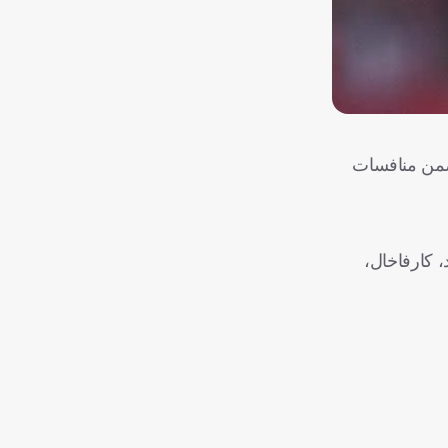
، ضمن منافسات
، كارفاخال،