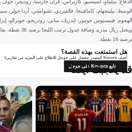
الدفاع: ميليتاو، أسينسيو، كاريراس، فران جارسيا، روديجر، خوان ما
الوسط: بيلينجهام، كامافينجا، فالفيردي، تشواميني، أردا جولر، سي
الهجوم: فينيسيوس جونيور، إندريك، مبابي، رودريجو، جونزالو، إبراه
برصيد 16 نقطة.
هل استمتعت بهذه القصة؟
أضف Kooora كمصدر مفضل على جوجل للاطلاع على المزيد من تقاريرنا
قد يعجبك أيضاً
تابع Kooora على جوجل