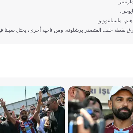
رتينيز.
بايوس.
يم، ماستانتوونو.