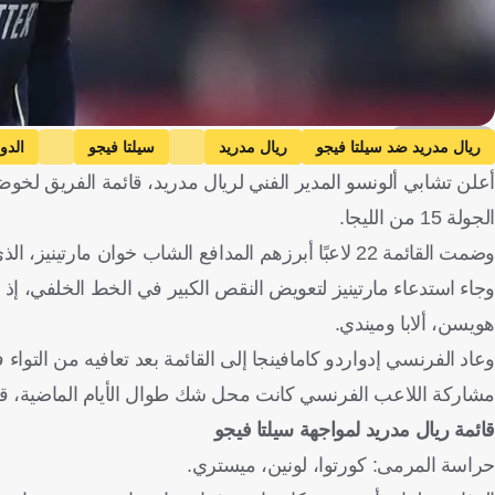
Getty Images
ريال مدريد ضد سيلتا فيجو
ريال مدريد
سيلتا فيجو
الدو
أعلن تشابي ألونسو المدير الفني لريال مدريد، قائمة الفريق لخوض
الجولة 15 من الليجا.
وضمت القائمة 22 لاعبًا أبرزهم المدافع الشاب خوان مارتينيز، الذي يُعد من أبرز مواهب أكاديمية النادي.
وجاء استدعاء مارتينيز لتعويض النقص الكبير في الخط الخلفي، إذ
هويسن، ألابا وميندي.
وعاد الفرنسي إدواردو كامافينجا إلى القائمة بعد تعافيه من التو
مشاركة اللاعب الفرنسي كانت محل شك طوال الأيام الماضية، قبل
قائمة ريال مدريد لمواجهة سيلتا فيجو
حراسة المرمى: كورتوا، لونين، ميستري.