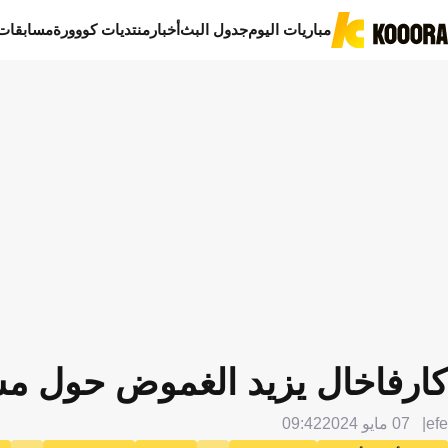
مباريات اليوم
جدول البث
أخبار
منتديات كووورة
مسابقات
كارفاخال يزيد الغموض حول م
efe
07 مايو 2024
09:42