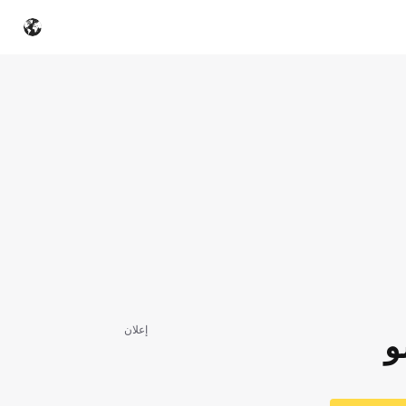
إعلان
و