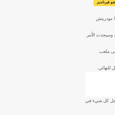
شو فيرنانديز
كا مودريتش
 وسيحدث الأمر
على ملعب
 للنهائي.
 أجل كل شيء في