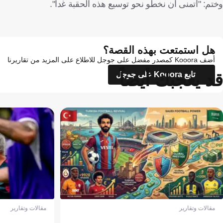
وختم: "أتمنى أن نخطو نحو توسيع هذه الحقبة غدا".
هل استمتعت بهذه القصة؟
أضف Kooora كمصدر مفضل على جوجل للاطلاع على المزيد من تقاريرنا
قد يعجبك أيضاً
تابع Kooora على جوجل
مقالات وتقارير
مقالات وتقارير