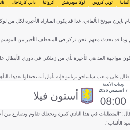
ألمانيا
توني كروس
لوكا مودريتش
كرواتيا
داني كارفاخال
نات
 بايرن ميونخ الألماني، غدا قد يكون المباراة الأخيرة لكل من لو
ما قد يحدث معهم. نحن نركز في المنعطف الأخير من الموسم،
ا تكون مواجهة الغد هي الأخيرة لأي من زملائي في دوري الأبطال 
طال على ملعب سانتياجو برنابيو فإنه يأمل أنه يحتفلوا بعدها بالتأهل
وديات الأندية
7 أغسطس 2026
أستون فيلا
08:00
ال: "المتطلبات في هذا النادي كبيرة وتجعلك تقاوم وتصارع من