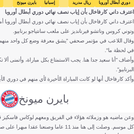
دوري أبطال أوروبا
ريال مدريد
إسبانيا
بايرن ميونخ
اعترف داني كارفاخال بأن إياب نصف نهائي دوري أبطال أوروبا
كرة قدم
اعترف داني كارفاخال بأن إياب نصف نهائي دوري أبطال أوروبا أمام
وتوني كروس وناتشو فيرنانديز على ملعب سانتياجو برنابيو.
وقال اللاعب في مؤتمر صحفي "يشق معرفة وضع كل واحد منهم و
في لحظة ما".
وأضاف "أنا سعيد جدا هنا. يجب الاستمتاع بكل مباراة، وأتمنى أل
البرنابيو".
وأكد كارفاخال أنها لو كانت المباراة الأخيرة لأي منهم في دوري الأب
بايرن ميونخ
وعن ماضيه هو وزملائه هؤلاء في الفريق ومعهم لوكاس فاسكيز ق
كل موسم. وصلت إلى هنا منذ 11 عاما وصنعنا عقدا مبهرا على صعيد الألقاب".