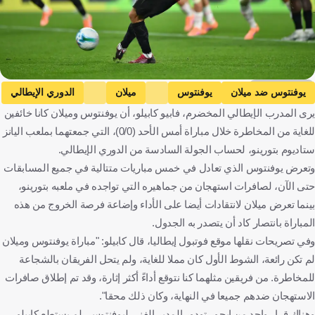
Getty Images
يوفنتوس ضد ميلان
يوفنتوس
ميلان
الدوري الإيطالي
يرى المدرب الإيطالي المخضرم، فابيو كابيلو، أن يوفنتوس وميلان كانا خائفين
إيطاليا
كرة قدم
للغاية من المخاطرة خلال مباراة أمس الأحد (0/0)، التي جمعتهما بملعب اليانز
ستاديوم بتورينو، لحساب الجولة السادسة من الدوري الإيطالي.
وتعرض يوفنتوس الذي تعادل في خمس مباريات متتالية في جميع المسابقات
حتى الآن، لصافرات استهجان من جماهيره التي تواجده في ملعبه بتورينو،
بينما تعرض ميلان لانتقادات أيضا على الأداء وإضاعة فرصة الخروج من هذه
المباراة بانتصار كاد أن يتصدر به الجدول.
وفي تصريحات نقلها موقع فوتبول إيطاليا، قال كابيلو: "مباراة يوفنتوس وميلان
لم تكن رائعة، الشوط الأول كان مملا للغاية، ولم يتحل الفريقان بالشجاعة
للمخاطرة. من فريقين مثلهما كنا نتوقع أداءً أكثر إثارة، وقد تم إطلاق صافرات
الاستهجان ضدهم جميعا في النهاية، وكان ذلك محقا".
وهناك قرار واحد من إيجور تودور المدير الفني ليوفنتوس، لم يستطع كابيلو