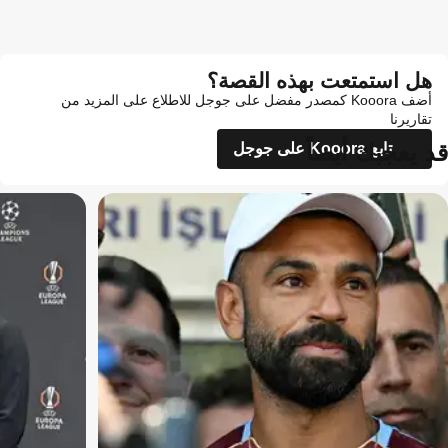
هل استمتعت بهذه القصة؟
أضف Kooora كمصدر مفضل على جوجل للاطلاع على المزيد من
تقاريرنا
قد يعجبك أيضاً
تابع Kooora على جوجل