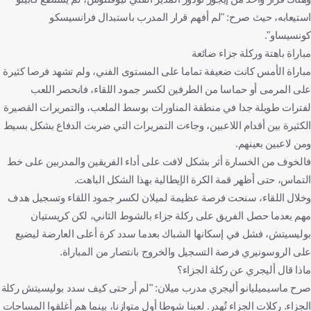
استيعابه، حيث صرح: "لم أفهم قرار المدرب باستبدال فرانسيسكو
كونسيساو".
مباراة باهتة وركلة جزاء ضائعة
مباراة الأمس كانت ضعيفة تماما على المستوى الفني، ولم تشهد فرصا كثيرة
على المرمى أو حماسا من الطرفين لكسر جمود اللقاء، فانحصر اللعب
لفترات طويلة جدا في منطقة المناورات بوسط الملعب، والتمريرات القصيرة
الكثيرة بين أقدام اللاعبين، وجاءت التمريرات التي ضربت الدفاع بشكل بسيط
ومن لاعبين بعينهم.
فالخوف من الخسارة أثر بشكل لافت على أداء الفريقين والمدربين على خط
التماس، حتى أظهر قمة الكرة الإيطالية بهذا الشكل الباهت.
وخلال اللقاء، سنحت فرصة عظيمة لميلان لكسر جمود اللقاء وتسجيل هدف
مهم بعدما حصل الفريق على ركلة جزاء بالشوط الثاني، لكن كريستيان
بوليسيتش، فشل في إسكانها الشباك بعدما سدد كرة أعلى العارضة ليضيع
على الروسونيري فرصة التسجيل والخروج بانتصار من المباراة.
ماذا قال أليجري عن ركلة الجزاء؟
صرح ماسيميليانو أليجري مدرب ميلان: "لم أر حتى كيف سدد بوليسيتش ركلة
الجزاء. ركلات الجزاء تُهدر. لعبنا شوطا أول متوازنا، بينما هم أغلقوا المساحات