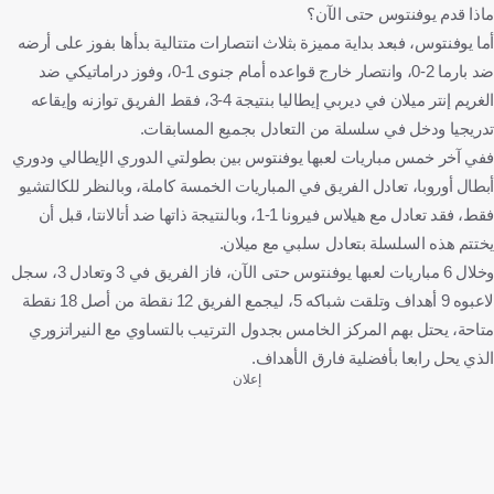
ماذا قدم يوفنتوس حتى الآن؟
أما يوفنتوس، فبعد بداية مميزة بثلاث انتصارات متتالية بدأها بفوز على أرضه
ضد بارما 2-0، وانتصار خارج قواعده أمام جنوى 1-0، وفوز دراماتيكي ضد
الغريم إنتر ميلان في ديربي إيطاليا بنتيجة 4-3، فقط الفريق توازنه وإيقاعه
تدريجيا ودخل في سلسلة من التعادل بجميع المسابقات.
ففي آخر خمس مباريات لعبها يوفنتوس بين بطولتي الدوري الإيطالي ودوري
أبطال أوروبا، تعادل الفريق في المباريات الخمسة كاملة، وبالنظر للكالتشيو
فقط، فقد تعادل مع هيلاس فيرونا 1-1، وبالنتيجة ذاتها ضد أتالانتا، قبل أن
يختتم هذه السلسلة بتعادل سلبي مع ميلان.
وخلال 6 مباريات لعبها يوفنتوس حتى الآن، فاز الفريق في 3 وتعادل 3، سجل
لاعبوه 9 أهداف وتلقت شباكه 5، ليجمع الفريق 12 نقطة من أصل 18 نقطة
متاحة، يحتل بهم المركز الخامس بجدول الترتيب بالتساوي مع النيراتزوري
الذي يحل رابعا بأفضلية فارق الأهداف.
إعلان