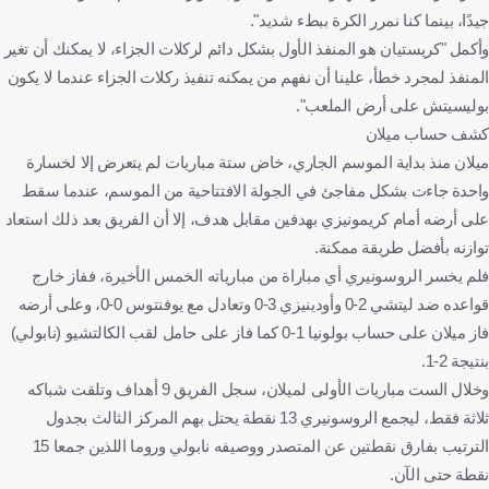
جيدًا، بينما كنا نمرر الكرة ببطء شديد".
وأكمل "كريستيان هو المنفذ الأول بشكل دائم لركلات الجزاء، لا يمكنك أن تغير
المنفذ لمجرد خطأ، علينا أن نفهم من يمكنه تنفيذ ركلات الجزاء عندما لا يكون
بوليسيتش على أرض الملعب".
كشف حساب ميلان
ميلان منذ بداية الموسم الجاري، خاض ستة مباريات لم يتعرض إلا لخسارة
واحدة جاءت بشكل مفاجئ في الجولة الافتتاحية من الموسم، عندما سقط
على أرضه أمام كريمونيزي بهدفين مقابل هدف، إلا أن الفريق بعد ذلك استعاد
توازنه بأفضل طريقة ممكنة.
فلم يخسر الروسونيري أي مباراة من مبارياته الخمس الأخيرة، ففاز خارج
قواعده ضد ليتشي 2-0 وأودينيزي 3-0 وتعادل مع يوفنتوس 0-0، وعلى أرضه
فاز ميلان على حساب بولونيا 1-0 كما فاز على حامل لقب الكالتشيو (نابولي)
بنتيجة 2-1.
وخلال الست مباريات الأولى لميلان، سجل الفريق 9 أهداف وتلقت شباكه
ثلاثة فقط، ليجمع الروسونيري 13 نقطة يحتل بهم المركز الثالث بجدول
الترتيب بفارق نقطتين عن المتصدر ووصيفه نابولي وروما اللذين جمعا 15
نقطة حتى الآن.