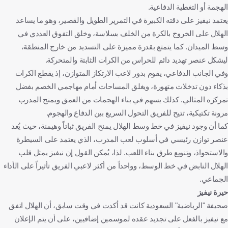
الهجمة أو التغطية الدفاعية.
يعتمد نيفيز على دقته الكبيرة في التمرير الطويل والقصير، وهو ما يساعد
الهلال على الخروج بالكرة من الخلف بسلاسة، وخلق التفوق العددي في
وسط الميدان. كما يتمتع بقدرة مميزة على التسديد من خارج المنطقة،
ليشكل عنصر تهديد دائم للحراس من الكرات الثابتة والمتحركة.
وفي الجانب الدفاعي، يقوم بدور لاعب الارتكاز المتوازن، إذ يقطع الكرات
بذكاء دون تدخلات متهورة، ويغلق المساحات أمام مهاجمي الخصم بفضل
تمركزه المثالي. كذلك يسهم في بناء الهجمات من العمق ويمنح المدرب
مرونة تكتيكية، تتيح للفريق التحول السريع بين الدفاع والهجوم.
كما أن وجود نيفيز في خط وسط الهلال يمنح الفريق ثباتاً وهيمنة، حيث يُعد
عنصر توازن رئيسي في أسلوب لعب المدرب، الذي يعتمد على السيطرة
والاستحواذ، وتنويع طرق بناء اللعب. لذا، يُمكن القول إن نيفيز يمثل قلب
الهلال النابض في خط الوسط، وواحداً من أكثر لاعبي الفريق تأثيراً على الأداء
الجماعي.
حيرة نيفيز
صحيفة "الرياضية" السعودية كانت قد أكدت في وقت سابق، أن الهلال اتفق
مع نيفيز بالفعل على تجديد عقده لموسمين إضافيين، على أن يتم الإعلان