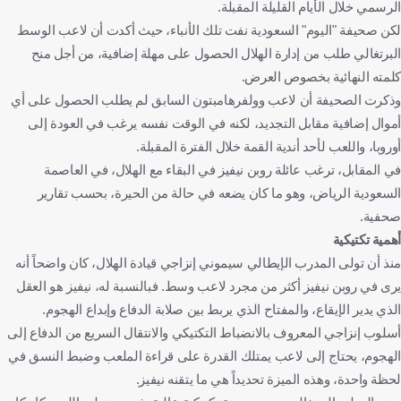
الرسمي خلال الأيام القليلة المقبلة.
لكن صحيفة "اليوم" السعودية نفت تلك الأنباء، حيث أكدت أن لاعب الوسط
البرتغالي طلب من إدارة الهلال الحصول على مهلة إضافية، من أجل منح
كلمته النهائية بخصوص العرض.
وذكرت الصحيفة أن لاعب وولفرهامبتون السابق لم يطلب الحصول على أي
أموال إضافية مقابل التجديد، لكنه في الوقت نفسه يرغب في العودة إلى
أوروبا، واللعب لأحد أندية القمة خلال الفترة المقبلة.
في المقابل، ترغب عائلة روبن نيفيز في البقاء مع الهلال، في العاصمة
السعودية الرياض، وهو ما كان يضعه في حالة من الحيرة، بحسب تقارير
صحفية.
أهمية تكتيكية
منذ أن تولى المدرب الإيطالي سيموني إنزاجي قيادة الهلال، كان واضحاً أنه
يرى في روبن نيفيز أكثر من مجرد لاعب وسط. فبالنسبة له، نيفيز هو العقل
الذي يدير الإيقاع، والمفتاح الذي يربط بين صلابة الدفاع وإبداع الهجوم.
أسلوب إنزاجي المعروف بالانضباط التكتيكي والانتقال السريع من الدفاع إلى
الهجوم، يحتاج إلى لاعب يمتلك القدرة على قراءة الملعب وضبط النسق في
لحظة واحدة، وهذه الميزة تحديداً هي ما يتقنه نيفيز.