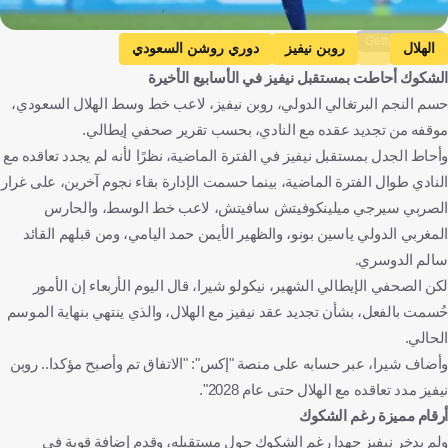
Getty Images
الهلال
روبن نيفيز
دوري روشن السعودي
الشكوك أحاطت بمستقبل نيفيز في الأسابيع الأخيرة
المملكة العربية السعودية
البرتغال
كرة قدم
حسم النجم البرتغالي الدولي، روبن نيفيز، لاعب خط وسط الهلال السعودي،
موقفه من تجديد عقده مع النادي، بحسب تقرير صحفي إيطالي.
وأحاط الجدل بمستقبل نيفيز في الفترة الماضية، نظرًا لأنه لم يجدد تعاقده مع
النادي طوال الفترة الماضية، بينما حسمت الإدارة بقاء نجوم آخرين، على غرار
الصربي سيرجي ميلينكوفيتش سافيتش، لاعب خط الوسط، والحارس
المغربي الدولي ياسين بونو، والظهير الأيمن حمد اليامي، ومن قبلهم القائد
سالم الدوسري.
لكن الصحفي الإيطالي الشهير، نيكولو شيرا، قال اليوم الأربعاء إن الأمور
حُسمت بالفعل، بشأن تجديد عقد نيفيز مع الهلال، والذي ينتهي بنهاية الموسم
الحالي.
وأضاف شيرا، عبر حسابه على منصة "إكس": "الاتفاق تم وأصبح مؤكدا.. روبن
نيفيز مدد تعاقده مع الهلال حتى عام 2028".
أرقام مميزة رغم الشكوك
ولم يدخر نيفيز جهدا رغم الشكوك حول مستقبله، وقدم إضافة قوية في