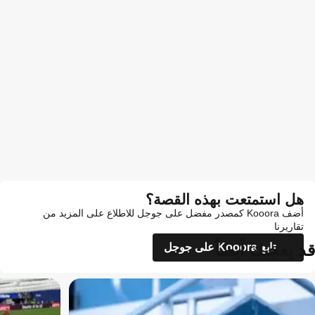
هل استمتعت بهذه القصة؟
أضف Kooora كمصدر مفضل على جوجل للاطلاع على المزيد من
تقاريرنا
قد يعجبك أيضاً
تابع Kooora على جوجل