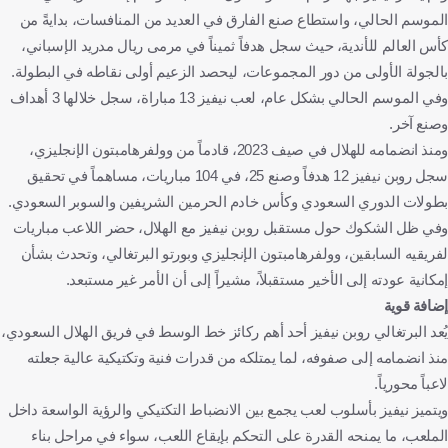
الموسم الحالي، واستطاع صنع الفارق في العديد من المنافسات، بدايةً من
كأس العالم للأندية، حيث سجل هدفاً ثميناً في مرمى ريال مدريد الإسباني،
بالجولة الأولى من دور المجموعات، ليحصد الزعيم أولى نقاطه في البطولة.
وفي الموسم الحالي بشكل عام، لعب نيفيز 13 مباراة، سجل خلالها 3 أهداف
وصنع آخر.
ومنذ انضمامه للهلال في صيف 2023، قادماً من وولفرهامبتون الإنجليزي،
سجل روبن نيفيز 12 هدفاً وصنع 25، في 104 مباريات، مساهماً في تحقيق
بطولات الدوري السعودي وكأس خادم الحرمين الشريفين والسوبر السعودي.
وفي ظل الشكوك حول مستقبل روبن نيفيز مع الهلال، حضر اللاعب مباريات
لفريقيه السابقين، وولفرهامبتون الإنجليزي وبورتو البرتغالي، وتحدث بشأن
إمكانية عودته إلى الأخير مستقبلاً، مشيراً إلى أن الأمر غير مستبعد.
إضافة قوية
يُعد البرتغالي روبن نيفيز أحد أهم ركائز خط الوسط في فريق الهلال السعودي،
منذ انضمامه إلى صفوفه، لما يمتلكه من قدرات فنية وتكتيكية عالية جعلته
لاعباً محورياً.
ويتميز نيفيز بأسلوب لعب يجمع بين الانضباط التكتيكي والرؤية الواسعة داخل
الملعب، ما يمنحه القدرة على التحكم بإيقاع اللعب، سواء في مراحل بناء