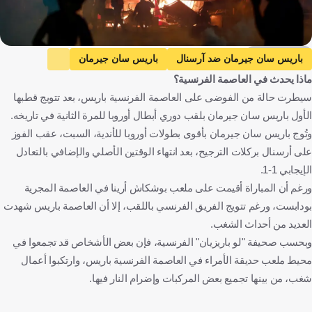
Getty Images
باريس سان جيرمان ضد آرسنال
باريس سان جيرمان
ماذا يحدث في العاصمة الفرنسية؟
آرسنال
دوري أبطال أوروبا
فرنسا
إنجلترا
هنغاريا
سيطرت حالة من الفوضى على العاصمة الفرنسية باريس، بعد تتويج قطبها
كرة قدم
الأول باريس سان جيرمان بلقب دوري أبطال أوروبا للمرة الثانية في تاريخه.
وتُوج باريس سان جيرمان بأقوى بطولات أوروبا للأندية، السبت، عقب الفوز
على أرسنال بركلات الترجيح، بعد انتهاء الوقتين الأصلي والإضافي بالتعادل
الإيجابي 1-1.
ورغم أن المباراة أقيمت على ملعب بوشكاش أرينا في العاصمة المجرية
بودابست، ورغم تتويج الفريق الفرنسي باللقب، إلا أن العاصمة باريس شهدت
العديد من أحداث الشغب.
وبحسب صحيفة "لو باريزيان" الفرنسية، فإن بعض الأشخاص قد تجمعوا في
محيط ملعب حديقة الأمراء في العاصمة الفرنسية باريس، وارتكبوا أعمال
شغب، من بينها تجميع بعض المركبات وإضرام النار فيها.