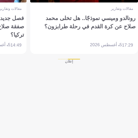
مقالات وتقارير
مقالات وتقارير
رونالدو وميسي نموذجًا.. هل تخلى محمد
فصل جديد بم
صلاح عن كرة القدم في رحلة طرابزون؟
صفقة صلاح
تركيا؟
5 أغسطس 2026
5 أغسطس 2026
14:49
17:29
إعلان