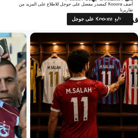
أضف Kooora كمصدر مفضل على جوجل للاطلاع على المزيد من
تقاريرنا
قد يعجبك أيضاً
تابع Kooora على جوجل