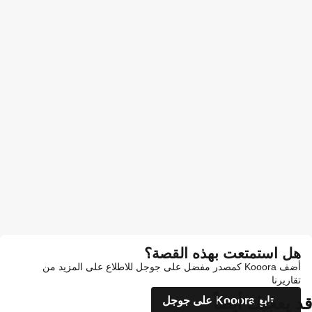
هل استمتعت بهذه القصة؟
أضف Kooora كمصدر مفضل على جوجل للاطلاع على المزيد من
تقاريرنا
قد يعجبك أيضاً
تابع Kooora على جوجل