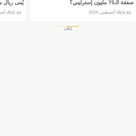
صفقة الـ75 مليون إسترليني؟
يُبنى ريال 
8 أغسطس 2026
8 أغسطس 2026
05:49
09:40
إعلان