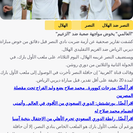
Getty Images
النصر ضد الهلال
النصر
الهلال
"العالمي" يخوض مواجهة صعبة ضد "الزعيم"
دوري روشن السعودي
المملكة العربية السعودية
كرة قدم
كشفت تقارير صحفية عن أزمة ضربت نادي النصر قبل دقائق من خوض مباراة
ديربي الرياض ضد الغريم االتقليدي الهلال.
ويستضيف النصر غريمه الهلال، اليوم الثلاثاء، على ملعب الأول بارك، في
الجولة الثانية والثلاثين من دوري روشن.
وقالت قناة "العربية" إن حافلة النصر تأخرت في الوصول إلى ملعب الأول بارك
لمدة 20 دقيقة على أقل تقدير، قبل مباراة ديربي الرياض.
اقرأ أيضًا: مدرجات كووورة.. محمد صلاح يضع وليد الفراج تحت مقصلة
المصريين
اقرأ أيضًا.. يورتشيتش: الدوري السعودي من الأقوى في العالم.. وأتمنى
انضمام محمد صلاح له
اقرأ أيضًا.. رابطة الدوري السعودي تحرم الأهلي من الاحتفال بنخبة آسيا
ورغم أن ملعب الأول بارك هو الملعب الخاص بنادي النصر، إلا أن حافلة