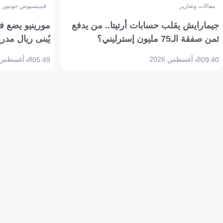
مقالات وتقارير
فينيسيوس جونيور
جيمارايش يقلب حسابات أرتيتا.. من يدفع
مورينيو يضع ف
ثمن صفقة الـ75 مليون إسترليني؟
يُبنى ريال مدري
8 أغسطس 2026
8 أغسطس 2026
05:49
09:40