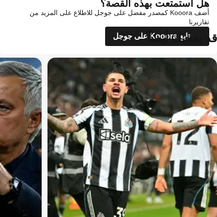
هل استمتعت بهذه القصة؟
أضف Kooora كمصدر مفضل على جوجل للاطلاع على المزيد من
تقاريرنا
قد يعجبك أيضاً
تابع Kooora على جوجل