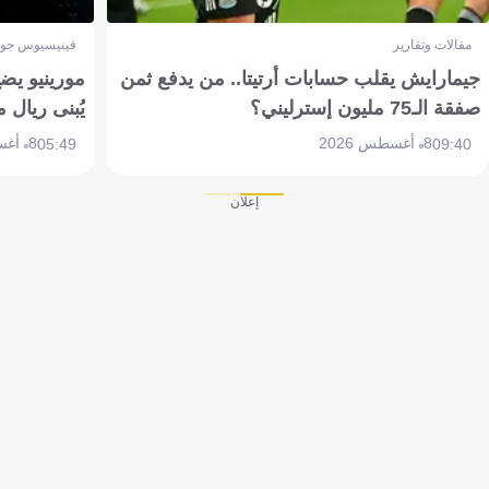
مقالات وتقارير
فينيسيوس جون
جيمارايش يقلب حسابات أرتيتا.. من يدفع ثمن
مورينيو يض
صفقة الـ75 مليون إسترليني؟
يُبنى ريال 
8 أغسطس 2026
8 أغسطس 2026
05:49
09:40
إعلان