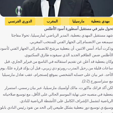
Getty Images
مهدي بنعطية
مارسيليا
المغرب
الدوري الفرنسي
تحول مثير في مستقبل أسطورة أسود الأطلس
كأس العالم
المغرب
فرنسا
كرة قدم
شهد مستقبل المهدي بنعطية، المدير الرياضي لمارسيليا، تحولا مفاجئا
سيمنعه من الانضمام إلى الجهاز الفني للمنتخب المغربي.
وذكرت أنباء، أمس الاثنين، أن بنعطية مرشح للانضمام إلى الجهاز الفني لأسود
الأطلس ضمن الطاقم الجديد الذي سيقوده طارق السكتيوي.
وكان بنعطية قد أعلن عن تقديم استقالته في التاسع من فبراير الجاري، قبل
ساعات قليلة من رحيل المدرب روبرتو دي زيربي، قبل أن يؤكد قراره علنًا، يوم
الأحد، عبر بيان على حسابه الشخصي بموقع إنستجرام، عقب تعادل مارسيليا
مع ستراسبورج (2-2).
لكن أكد فرانك ماكورت، مالك أولمبيك مارسيليا، عبر بيان رسمي، استمرار
بنعطية في منصبه حتى نهاية الموسم الحالي على الأقل، مع توسيع صلاحياته
الرياضية لتشمل الإشراف الكامل على الأنشطة الرياضية للنادي.
وسيؤدي توسيع دور بنعطية بشكل طبيعي إلى الحد من نفوذ رئيس النادي بابلو