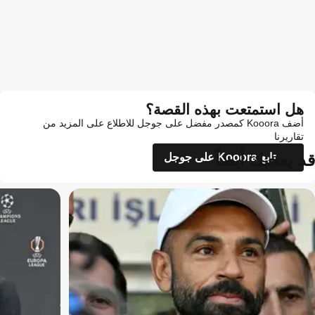
هل استمتعت بهذه القصة؟
أضف Kooora كمصدر مفضل على جوجل للاطلاع على المزيد من
تقاريرنا
قد يعجبك أيضاً
تابع Kooora على جوجل