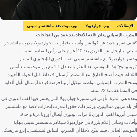
Getty Images
الإنتقالات
بيب جوارديولا
بورنموث ضد مانشستر سيتي
المدرب الإسباني يغادر قلعة الاتحاد بعد عِقد من النجاحات
بورنموث
مانشستر سيتي
الدوري الإنجليزي الممتاز
كشف تقرير جديد عن كواليس وأسباب قرار بيب جوارديولا، مدرب مانشستر
إسبانيا
إنجلترا
كرة قدم
سيتي، بالرحيل عن الفريق بعد 10 أعوام على رأس القيادة الفنية.
وخسر جوارديولا مع مانشستر سيتي لقب الدوري الإنجليزي الممتاز
"بريميرليج" هذا الموسم، بعد التعثر بالتعادل 1-1 مع بورنموث مساء أمس
الثلاثاء، حيث أصبح الفارق مع المتصدر آرسنال 4 نقاط قبل الجولة الأخيرة.
ومنح المدرب الإسباني مواطنه ميكيل أرتيتا فرصة قيادة آرسنال لأول ألقابه
في المسابقة منذ 22 سنة.
وهذه هي المرة الأولى في مسيرة جوارديولا التي يخسر فيها لقب الدوري في
أي بلد مرتين متتاليتين، ورغم ذلك حقق المدرب إنجازات لافتة مع مانشستر
سيتي أبرزها لقب الدوري 6 مرات، ودوري أبطال أوروبا مرة واحدة.
وأفادت وسائل إعلام بارزة بأن جوارديولا سيغادر مانشستر سيتي بنهاية
الموسم الحالي، فيما تبيّن لاحقًا أن المدرب السابق لتشيلسي، إنزو ماريسكا،