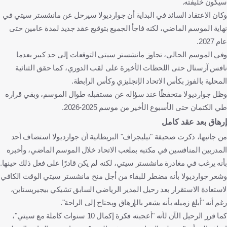
سيكون خليفته.
وكان الاعتقاد السائد في البداية أن جوارديولا سيرحل عن مانشستر سيتي في
نهاية الموسم الماضي، لكنه فاجأ الجميع بتوقيع عقد جديد لمدة عامين حتى
عام 2027.
وفي الموسم الحالي، تجاوز مانشستر سيتي التوقعات إلى حد كبير بعدما
نافس آرسنال حتى اللحظات الأخيرة على لقب الدوري، كما حقق الثنائية
المحلية بالفوز بكأس الاتحاد الإنجليزي وكأس الرابطة.
وظل جوارديولا متحفظًا عند سؤاله عن مستقبله طوال الموسم، وبقي قراره
طي الكتمان حتى الأسبوع الأخير من موسم 2025-2026.
إرهاق بعد عقد كامل
من جانبها، ذكرت صحيفة "تيليجراف" البريطانية أن جوارديولا استضاف أحد
المدربين المنافسين في مكتبه بملعب الاتحاد خلال الموسم الماضي، وأخبره
بأنه يرغب في مغادرة مانشستر سيتي، لكنه لم يكن قادرًا على فعل ذلك حينها.
وشعر جوارديولا بأنه مضطر للبقاء من أجل منح مانشستر سيتي الوقت الكافي
لاستعادة الاستقرار بعد رحيل المدير الرياضي السابق تشيكي بيجيريستاين،
رغم أنه "أبلغ زميله بأنه يشعر بالإرهاق ويحتاج إلى الراحة".
كما قرر الرحيل الآن لأنه "أعجبته فكرة إكمال 10 سنوات كاملة مع سيتي"،