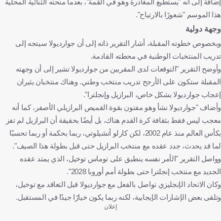
إضافة إلى أنه "يستطيع المغادرة وهو في القمة"، بعدما منحته الثنائية المحلية
هذا الموسم "شعورًا بالارتياح".
وجهة دولية
وبخصوص خطوته المقبلة، أشار التقرير ذاته إلى أن جوارديولا سيتجه إلى
تدريب المنتخبات الوطنية في محطته القادمة.
وأوضح التقرير "التوقعات لدى المقربين من جوارديولا تشير إلى أن وجهته
المقبلة ستكون على الأرجح تدريب منتخب وطني. وهناك منتخبان يثيران
إعجاب جوارديولا بشكل خاص، البرازيل وإنجلترا".
وأضاف "جوارديولا نشأ وهو مفتون بقوة القميص البرازيلي الأصفر، كما أنه
معجب ليس فقط بثقافة كرة القدم هناك، بل أيضًا بحقيقة أن البرازيل لم تفز
بكأس العالم منذ عام 2002، لكن كارلو أنشيلوتي، ربما بحكمة أو ربما تحسبًا
لما قد يحدث، جدد عقده مع منتخب البرازيل حتى قبل بطولة هذا الصيف".
وواصل التقرير "الأمر نفسه ينطبق على توماس توخيل، الذي يمتد عقده
الجديد مع منتخب إنجلترا حتى بطولة أمم أوروبا 2028".
وكان الاتحاد الإنجليزي تواصل بالفعل مع جوارديولا قبل التعاقد مع توخيل،
وتلقى بعض الإشارات الإيجابية، لكنه ربما يكون خيارًا جيدًا في المستقبل.
إعلان