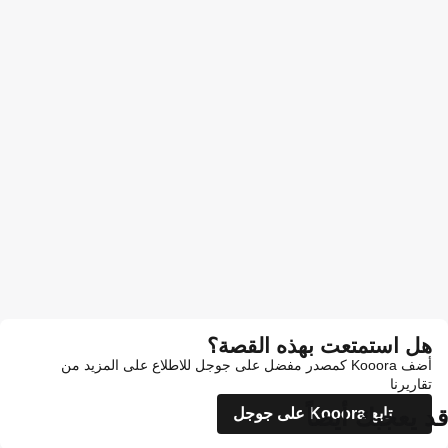
هل استمتعت بهذه القصة؟
أضف Kooora كمصدر مفضل على جوجل للاطلاع على المزيد من
تقاريرنا
قد يعجبك أيضاً
تابع Kooora على جوجل