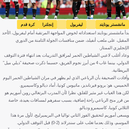
Getty Images
مانشستر يونايتد
ليفربول
إنجلترا
كرة قدم
بدأ مانشستر يونايتد استعداداته لخوض المواجهة المرتقبة أمام ليفربول، الأحد
المقبل، على ملعب أنفيلد، ضمن منافسات الجولة الثامنة من الدوري
الإنجليزي الممتاز.
وعاد أغلب لاعبي الشياطين الحمر لمرافق التدريبات بعد انتهاء فترة التوقف
الدولي، بينما غاب 4 من أبرز نجوم الفريق، حسبما ذكرت صحيفة "ديلي ميل"
البريطانية.
وأفادت الصحيفة بأن الرباعي الذي لم يظهر في مران الشياطين الحمر اليوم
الخميس، هو: برونو فيرنانديز، ماتيوس كونيا، أماد ديالو وكاسيميرو.
لكن هذا الغياب غير مثير للقلق، نظرا لأن المدرب البرتغالي روبن أموريم هو
من قرر منح الرباعي راحة إضافية، بسبب سفرهم لمسافات بعيدة، خاصة
الثلاثي كونيا، كاسيميرو وديالو.
ويسعى أموريم لتحقيق الفوز الثاني تواليا في البريميرليج، لأول مرة هذا
الموسم، وذلك بعدما تغلب على سندرلاند (2-0) قبل التوقف الدولي.