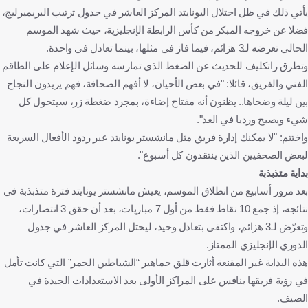
يأتي ذلك في ظل احتلال اليونايتد المركز العاشر في جدول ترتيب البريميرليج،
فضلا عن خروجه المبكر من كأس الرابطة الإنجليزية، حيث شهد الموسم
الحالي تعرضه لـ3 هزائم، فيما فاز في مثلها، بينما تعادل في واحدة.
وتطرق راتكليف للحديث عن الضغط الذي تمارسه وسائل الإعلام على الطاقم
الفني والفريق، قائلا: "في بعض الأحيان، لا أفهم الصحافة، فهم يريدون النجاح
بين ليلة وضحاها.. يظنون أنه مفتاح إضاءة، بمجرد ضغطة زر، سيتحول كل
شيء ويصبح ورديا في الغد".
واختتم: "لا يمكنك إدارة فريق مثل مانشستر يونايتد عبر ردود الأفعال السريعة
لبعض الصحفيين الذين ينتقدون كل أسبوع".
بداية متذبذبة
بعد مرور أسابيع من انطلاق الموسم، يعيش مانشستر يونايتد فترة متذبذبة في
نتائجه، إذ جمع 10 نقاط فقط من أول 7 مباريات، بعد أن حقق 3 انتصارات،
وتعرّض لـ3 هزائم، واكتفى بتعادل وحيد، ليحتل المركز العاشر في جدول
الدوري الإنجليزي الممتاز.
هذه البداية غير المقنعة أثارت قلق جماهير “الشياطين الحمر” التي كانت تأمل
في رؤية فريقها ينافس على المراكز الأولى بعد الاستعدادات الجيدة في
الصيف.