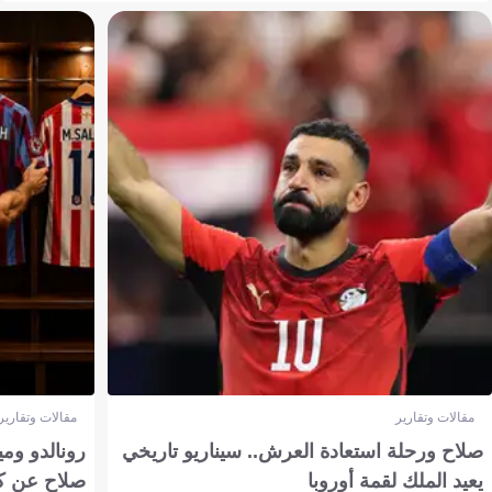
مقالات وتقارير
مقالات وتقارير
صلاح ورحلة استعادة العرش.. سيناريو تاريخي
رونالدو وم
يعيد الملك لقمة أوروبا
صلاح عن ك