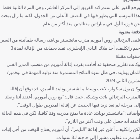
ورفع الفوز على سندرلاند الفريق إلى المركز العاشر، وهي المرة الثانية فقط
هذا الموسم التي يظهر فيها في النصف الأعلى من الجدول، لكنه ما زال يبحث
عن فوزه الأول في مباراتين متتاليتين منذ أكثر من عام.
دفعة معنوية
تلقى البرتغالي روبن أموريم مدرب مانشستر يونايتد، رسالة طمأنينة من السير
جيم راتكليف، أحد ملاك النادي الإنجليزي، تفيد بحمايته من الإقالة لمدة 3
سنوات مقبلة.
وكانت تقارير صحفية قد أفادت بقرب إقالة أموريم من منصب المدير الفني
للمان يونايتد، في ظل سوء النتائج المستمرة منذ توليه المهمة في نوفمبر/
تشرين الثاني 2024.
وكان بول سكولز، لاعب وسط مانشستر يونايتد الأسبق، قد توقع أن إقالة
المدرب البرتغالي باتت وشيكة، حيث قال: "مع روبن أموريم، أعتقد أننا وصلنا
إلى مرحلة لم نعد نريد فيها الحديث عن إقالة المدربين طوال الوقت".
وأضاف: "مانشستر يونايتد عادة ما يمنح مدربيه وقتا كافيا، لكن في هذه الحالة
أعتقد أنه حصل على وقت أكثر من اللازم".
لكن راتكليف، أعلن عبر إذاعة "التايمز"، أن أموريم يحتاج للوقت من أجل إثبات
أنه مدرب عظيم، مشيرا إلى حاجته لـ3 سنوات.