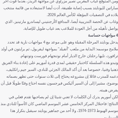
ومن المتوقع غياب المغربي نصير مزراوي عن مواجهة الريدز، بعدما فوت آخر
مباراتين لليونايتد بسبب إصابة طفيفة، أدت أيضا لاستبعاده من قائمة منتخب
بلاده في التصفيات المؤهلة لكأس العالم 2026.
وغاب عن الحصة التدريبية أيضا، المدافع الأرجنتيني ليساندرو مارتينيز، الذي
يواصل تأهيله من أجل العودة للملاعب بعد غياب طويل للإصابة.
4 مواجهات حساسة
يدخل يونايتد المرحلة المقبلة وهو على موعد مع 4 مواجهات نارية قد تحدد
ملامح موسمه: البداية من ملعب "أنفيلد" بمواجهة ليفربول، ثم برايتون في أولد
ترافورد، تليها رحلتان خارج الديار أمام نوتنجهام فورست وتوتنهام.
وتبدو هذه السلسلة كاختبار حقيقي لمدى قدرة أموريم على إعادة بناء الفريق
ذهنيا وفنيا، خصوصا بعد أن أكد المالك الجزئي للنادي، السير جيم راتكليف،
دعمه للمدرب قائلا إن مشروعه يحتاج إلى ثلاث سنوات حتى تظهر بصماته
بوضوح، مشيرا إلى أن السير أليكس فيرجسون نفسه احتاج وقتًا طويلًا قبل أن
يفرض هيبته.
لكن أموريم يدرك أن الكلمات لا تعني شيئا إن لم يصاحبها تقدم فعلي في
النتائج؛ فاحتلال المركز الخامس عشر الموسم الماضي كان الأسوأ للنادي منذ
موسم الهبوط 1973-1974، ولا أحد من جماهير يونايتد سيقبل بتكرار هذا
السيناريو.