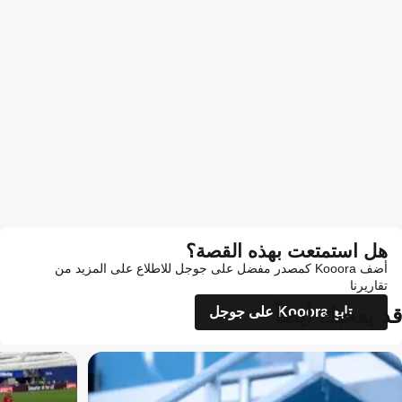
هل استمتعت بهذه القصة؟
أضف Kooora كمصدر مفضل على جوجل للاطلاع على المزيد من
تقاريرنا
قد يعجبك أيضاً
تابع Kooora على جوجل