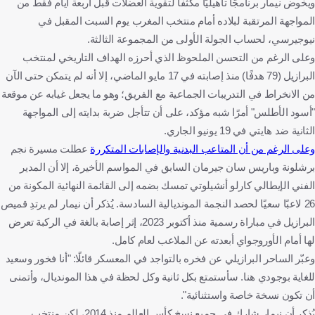
ويخوض نيمار برنامجًا تأهيليًا مكثفًا لتقوية العضلات قبل أربعة أيام فقط من
المواجهة المرتقبة لبلاده أمام منتخب المغرب يوم السبت المقبل في
نيوجيرسي، لحساب الجولة الأولى من المجموعة الثالثة.
وعلى الرغم من التحسن الملحوظ الذي أحرزه الهداف التاريخي لمنتخب
البرازيل (79 هدفًا) منذ إصابته في 17 مايو الماضي، إلا أنه لم يتمكن حتى الآن
من الانخراط في التدريبات الجماعية مع الفريق؛ وهو ما يجعل غيابه عن موقعة
"أسود الأطلس" أمرًا شبه مؤكد، على أن تتأجل ضربة بدايته إلى المواجهة
الثانية ضد هايتي في 19 يونيو الجاري.
وعلى الرغم من أن المتاعب البدنية والإصابات المتكررة
عطلت مسيرة نجم
برشلونة وباريس سان جيرمان السابق في المواسم الأخيرة، إلا أن المدير
الفني الإيطالي كارلو أنشيلوتي تمسك بضمه إلى القائمة النهائية المكونة من
26 لاعبًا سعيًا لحصد النجمة المونديالية السادسة. يُذكر أن نيمار لم يرتدِ قميص
البرازيل في مباراة رسمية منذ أكتوبر 2023، إثر إصابة بالغة في الركبة تعرض
لها أمام الأوروجواي أبعدته عن الملاعب لعام كامل.
وعبّر الساحر البرازيلي عن فخره بالتواجد في المعسكر قائلًا: "أنا فخور وسعيد
للغاية بوجودي هنا. سأستمتع بكل ثانية وكل لحظة في هذا المونديال، وأتمنى
أن تكون نسخة خاصة واستثنائية".
يُذكر أن نيمار شارك في جميع نسخ كأس العالم منذ 2014، لكن منتخب