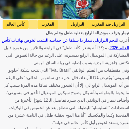
Getty Images
البرازيل ضد المغرب
البرازيل
المغرب
كأس العالم
نيمار يترقب موندياله الرابع بعقلية طفل وحلم بطل
نيمار
البرازيل
المغرب
الولايات المتحدة
كرة قدم
أعرب
النجم البرازيلي نيمار دا سيلفا عن حماسه الشديد لخوض نهائيات كأس
العالم 2026
، مؤكدًا أنه يشعر "كأنه طفل" في الرابعة والثلاثين من عمره قبيل
المشاركة في المونديال الرابع بمسيرته، على الرغم من حالة الغموض التي
تكتنف جاهزيته البدنية بسبب إصابة في ربلة الساق اليمنى.
وفي مقتطفات من الفيلم الوثائقي "Vai, Brasil!" الذي تنتجه شبكة "جلوبو
إسبروتي" ويُعرض غدًا الأربعاء، قال نجم نادي سانتوس الحالي: "على الرغم
من أنه المونديال الرابع لي، إلا أن الشعور مختلف تمامًا هذه المرة بسبب كل
ما يحيط بالبطولة، ولأنه بكل وضوح سيكون المونديال الأخير في مسيرتي".
وأضاف نيمار في الوثائقي الذي يسرد تفاصيل الـ 12 شهرًا الأخيرة من
استعدادات "السليساو" للبطولة التي تنطلق بعد غدٍ الخميس في الولايات
المتحدة وكندا والمكسيك: "أنا هنا اليوم بعقلية طفل في الثامنة عشرة من
عمره يستعد لخوض أول كأس عالم في حياته".