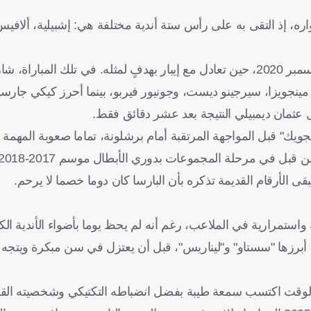
، إذ التقى به على رأس ستة أندية مختلفة هي: إشبيلية، ألافيس، إ
أما آخر نقطة حصدها أمام برشلونة فجاءت خارج الديار في 29 ديسمبر 2020، حين تعادل مع إيبار بهدفٍ لمثله. في 
 مينجويزا، سيرجينو ديست، وجونيور فيربو، بينما أحرز كيكي جارسي
يك" قبل المواجهة المرتقبة أمام برشلونة، تماما صعوبة المهمة ا
 في مرحلة المجموعات بدوري الأبطال موسم 2017-2018.
قى الأرقام القديمة تذكره بأن البارسا كان دوما خصما لا يرحم.
 واستمرارية في الملاعب، رغم أنه لم يحظ يوما بأضواء الأندية الك
رزها "سستاو" و"ليناريس"، قبل أن يعتزل في سن مبكرة ويتجه 
ومع الوقت اكتسب سمعة طيبة بفضل انضباطه التكتيكي وشخصيته القو