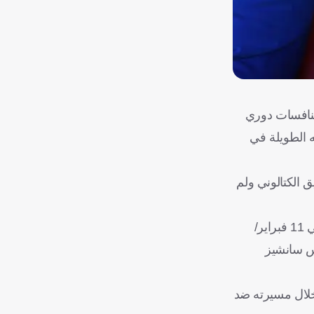
منافسات دوري
ه الطويلة في
لمقاييس، إذ خاض 27 مواجهة سابقة ضد الفريق الكتالوني ولم
وجاءت حصيلته الإجمالية على النحو التالي: 23 هزيمة، 3 تعادلات، وانتصار واحد فقط. هذا الفوز تحقق عندما كان مدربا لأوساسونا في 11 فبراير/
يكسيس سانشيز
 خلال مسيرته ضد