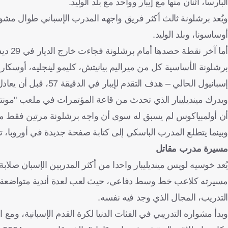
البارسا، اثنان منها مع إيبار وواحد مع بلد الوليد.
ويُعد برشلونة ثالث أكثر فريق واجهه المدرب الإسباني طوال مشواره
أوساسونا، وبلد الوليد.
برشلونة الأساسية كل من ميراليم بيانيتش، كليمو لينجليه، أوسكار
إسبانيول الحالي – هدف التقدم لإيبار في الدقيقة 57، قبل أن يعادل عثمان ديمبيلي النتيجة بعد عشر دقائق فقط.
ويدرك مينديليبار الذي تحدث من قاعة المؤتمرات في ملعب "مونتجو
أن أولمبياكوس لم يسبق له سوى أن واجه برشلونة مرتين فقط من قبل
وبينما يتطلع المدرب الباسكي إلى كتابة صفحة جديدة في أوروبا، تب
مسيرة مدرب مقاتل
يُعد خوسيه لويس مينديليبار واحدا من أكثر المدربين الإسبان صلابة
مسيرته كلاعب خط وسط دفاعي، حيث لعب لعدة أندية متواضعة أب
التدريب، المجال الذي وجد فيه نفسه.
وبدأ مشواره التدريبي في الفئات الدنيا لكرة القدم الإسبانية، 