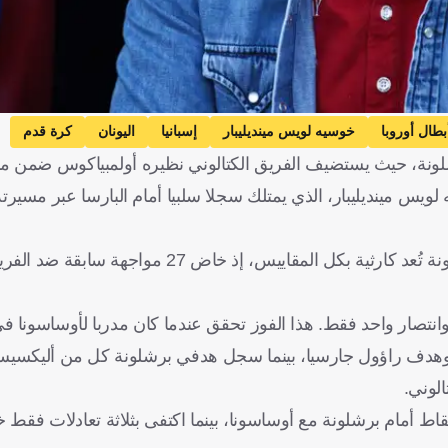
طال أوروبا
خوسيه لويس مينديليبار
إسبانيا
اليونان
كرة قدم
رشلونة، حيث يستضيف الفريق الكتالوني نظيره أولمبياكوس ضمن 
لويس مينديليبار، الذي يمتلك سجلا سلبيا أمام البارسا عبر مسيرت
ووفقا لصحيفة "سبورت" الإسبانية، فإن أرقام مينديليبار أمام برشلونة تُعد كارثية بكل ا
ة بنتيجة 3-2 بفضل ثنائية ليكيتش وهدف راؤول جارسيا، بينما سجل هدفي برشلونة كل من أل
الوني.
نقاط أمام برشلونة مع أوساسونا، بينما اكتفى بثلاثة تعادلات فقط