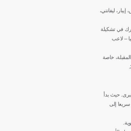
يبار، ليفانتي،
تلك المباراة، شارك في تشكيلة
ا – لاعب
لمقبلة، خاصة
برى. حيث بدأ
سريعا إلى
ية.