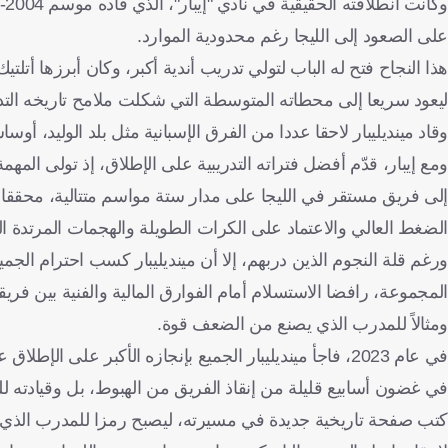
على الصعود إلى الليجا رغم محدودية الموارد.
ليعود سريعا إلى محطاته المتوسطة التي شكلت ملامح تاريخه التد
وقاد مينديليبار لاحقا عددا من الفرق الإسبانية مثل بلد الوليد، أوس
إلى فريق مستقر في الليجا على مدار ستة مواسم متتالية، محققا 
الضغط العالي والاعتماد على الكرات الطويلة والهجمات المرتدة ا
ورغم قلة النجوم الذين دربهم، إلا أن مينديليبار كسب احترام الجم
المجموعة، رافضا الاستسلام أمام الفوارق المالية والفنية بين فر
ومثالاً للمدرب الذي يصنع من الضعف قوة.
في عام 2023، فاجأ مينديليبار الجميع بإنجازه الأكبر ع
في غضون أسابيع قليلة من إنقاذ الفريق من الهبوط، بل وقيادته لل
كتب صفحة تاريخية جديدة في مسيرته، ليصبح رمزا للمدرب الذ