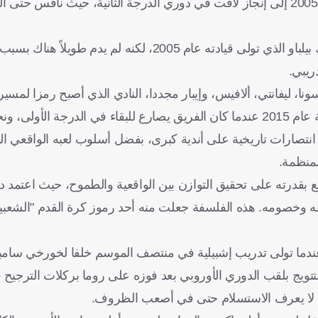
وكانت انطلاقته الحقيقية في نادي "إيبار"، الذي قاده موسم 2004-2005 إلى إنجاز لافت في دوري الدرجة الثانية، حيث 
هذا النجاح فتح له الباب لتولي تدريب أندية أكبر، وكان أبرزها أتلتيك بيلباو الذي تولى قيادته عام 2005، ل
ريبي.
اسونا، ليفانتي، ألافيس، وإيبار مجددا، النادي الذي أصبح رمزا لمسير
ومع إيبار، قدّم أفضل فتراته التدريبية على الإطلاق، إذ تولى المهمة عام 2015 عندما كان الفريق يصارع للبقاء في ا
انتصارات تاريخية على أندية كبرى، بفضل أسلوب لعبه الواقعي ال
لمنظمة.
يع بقدرته على تحقيق التوازن بين الواقعية والطموح، حيث اعتمد د
يقه وخصومه. هذه الفلسفة جعلت منه أحد رموز كرة القدم "الشعبية
لى الإطلاق عندما تولى تدريب إشبيلية في منتصف الموسم خلفا لخورخي سا
تتويج بلقب الدوري الأوروبي بعد فوزه على روما بركلات الترجيح ف
ي لا يعرف الاستسلام حتى في أصعب الظروف.