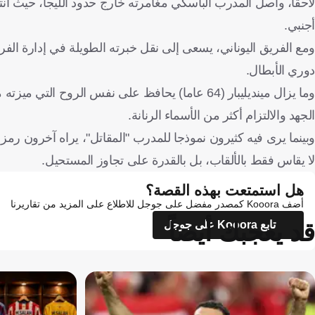
لاحقا، واصل المدرب الباسكي مغامرته خارج حدود الليجا، حيث انتقل
أجنبي.
ومع الفريق اليوناني، يسعى إلى نقل خبرته الطويلة في إدارة ال
دوري الأبطال.
وما يزال مينديليبار (64 عاما) يحافظ على نفس الر
الجهد والالتزام أكثر من الأسماء الرنانة.
وبينما يرى فيه كثيرون نموذجا للمدرب "المقاتل"، يراه آخرون رمز
لا يقاس فقط بالألقاب، بل بالقدرة على تجاوز المستحيل.
هل استمتعت بهذه القصة؟
أضف Kooora كمصدر مفضل على جوجل للاطلاع على المزيد من تقاريرنا
قد يعجبك أيضاً
تابع Kooora على جوجل