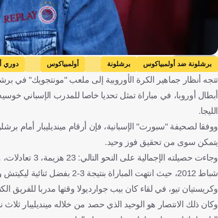
Getty Images
برشلونة ضد أولمبياكوس
برشلونة
أولمبياكوس
دوري أب
تتجه أنظار جماهير الكرة الأوروبية إلى ملعب "مونتجويك" في ب
أبطال أوروبا، في مباراة تمثل تحديا خاصا للمدرب الإسباني خوسيه 
الليجا.
يتمكن سوى من تحقيق فوز وحيد.
شباط 2012، حيث انتهت المبارا
وكريستيان تيو، في لقاء كان بيب جوارديولا وقتها مدربا للفريق الكت
وكان ذلك الانتصار هو الوحيد الذي حصد من خلاله مينديليبار ثلاث 