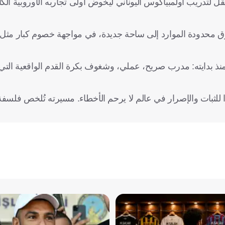
 لتدريب أولمبياكوس اليوناني ليخوض أولى تجاربه الأوروبية الكامل
فرق محدودة الموارد إلى ساحة جديدة، في مواجهة خصوم كبار مثل
وح التي ميزته منذ بدايته: مدرب صريح، عملي، وشغوف بكرة القدم الواقعية ال
ا للثبات والإصرار في عالم لا يرحم الأخطاء. مسيرته تُلخص فلسفة