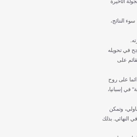
نافس حتى الجولة الأخيرة
كنه لم يدم طويلاً هناك بسبب سوء النتائج،
ته.
لدرجة الأولى، ونجح في تحويله
قائم على
ائما على روح
" في إسبانيا،
مباولي، وتمكن
ي النهائي. بذلك