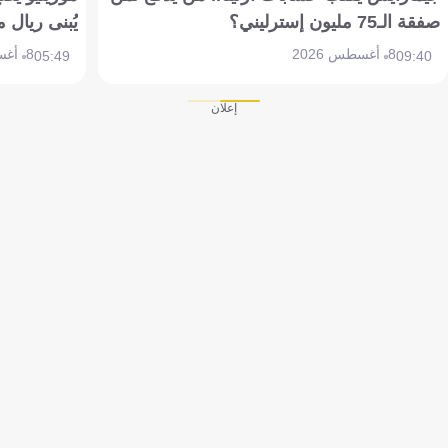
صفقة الـ75 مليون إسترليني؟
يُبنى ريال 
8 أغسطس 2026
8 أغسطس 2026
05:49
09:40
إعلان