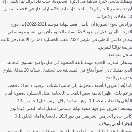
ويمتلك هاسي خبرة سابقة في الكرة السعودية، حيث قاد الرائد ثم الأهلي، إلا
أن تجربته مع الأخير لم تكن ناجحة؛ إذ خاض 25 مباراة، فاز في 6 فقط، مقابل
10 تعادلات و9 هزائم.
وزاد من سوء الصورة أن الأهلي هبط بنهاية موسم 2021-2022 إلى دوري
الدرجة الأولى، قبل أن يعود لاحقًا بقيادة الجنوب أفريقي بيتسو موسيماني.
وغادر هاسي الأهلي في مارس 2022 عقب الخسارة 1-0 من الاتحاد، في ثالث
هزيمة تواليًا للفريق.
سجل متواضع
وتنتظر المدرب الجديد مهمة بالغة الصعوبة في ظل تواضع مستوى النجمة،
الذي يمتلك ثاني أسوأ دفاع في المسابقة بعد استقبال شباكه 20 هدفًا، بفارق
هدف عن الفتح.
كما يُعد الفريق الأضعف هجوميًا إلى جانب الشباب، برصيد 7 أهداف فقط.
ورغم ذلك، أظهر النجمة بعض اللمحات الإيجابية، مثل الخسارة بصعوبة أمام
الأهلي والاتحاد بنتيجة 1-0، وهز شباك الهلال مرتين قبل الخسارة 4-2.
ويستعد الفريق لمواجهة صعبة نهاية ديسمبر المقبل أمام النصر، فيما ودع
كأس خادم الحرمين الشريفين من دور الـ16 بالخسارة أمام الخلود 1-0.
إنجاز الأهلي يتوقف
نجح الشارقة الإماراتي في إنهاء سلسلة أهلي جدة التاريخية على المستوى