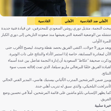
Getty Images
الأهلي ضد القادسية
الأهلي
القادسية
يبحث النجمة، متذيل دوري روشن السعودي للمحترفين، عن قيادة فنية جديدة
كأس خادم الحرمين الشريفين
بيسنيك هاسي
النجمة
تنتشله من الوضعية الصعبة التي يعيشها منذ صعوده التاريخي إلى دوري الكبار
المملكة العربية السعودية
ألبانيا
كرة قدم
للمرة الأولى.
وبعد مرور 9 جولات، اكتفى الفريق بحصد نقطة وحيدة، ليصبح الأقرب حتى
الآن لمغادرة المسابقة، خاصة إذا استمر الأداء والنتائج على ذات الوتيرة.
وذكرت صحيفة "عكاظ" السعودية أن إدارة النجمة تفاضل بين عدة أسماء
لقيادة الفريق خلفًا للبرتغالي ماريو سيلفا، الذي تمت إقالته بسبب سوء
النتائج.
ويبرز ضمن المرشحين المدرب الألباني بيسنيك هاسي، المدير الفني الحالي
لأندرلخت البلجيكي، والذي سبق له تدريب أهلي جدة.
كما يظهر الإسباني بابلو ماشين على قائمة المرشحين، أملاً في تحسين وضع
الفريق.
خبرة سلبية