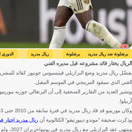
Getty Images
برشلونة ضد ريال مدريد
برشلونة
ريال مدريد
الدوري ا
الريال يختار قائد مشروعه قبل مديره الفني
يفضّل ريال مدريد وضع البرازيلي فينيسيوس جونيور كقائد للمشروع ا
الفني الذي سيقود المرينجي في الموسم المقبل.
وتشير العديد من التقارير الصحفية إلى أن البرتغالي جوزيه مورينيو
أربيلوا.
وكان مورينيو قد قاد ريال مدريد في فترة سابقة من 2010 حتى 2013، لكنه مرشح الآن لولاية ثانية داخل قلعة الملكي.
وذكرت صحيفة "موندو ديبورتيفو" الكتالونية أن
ريال مدريد اختار ف
وينتهي عق