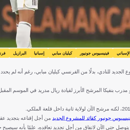
لإسباني
فينيسيوس جونيور
كيليان مبابي
إسبانيا
البرازيل
فرن
لجديد للنادي، بدلًا من الفرنسي كيليان مبابي، رغم أنه لم يحدد 
 مدرب بنفيكا المرشح الأبرز لقيادة ريال مدريد في الموسم المقبل خ
ينيسيوس جونيور كقائد للمشروع الجديد
من أجل إقناعه بتجديد عقد
د البرازيلي مع ريال مدريد في يونيو/حزيران 2027، ولم يتوصل حتى الآن لاتفاق من أجل تجديد تعاقده، علمًا بأنه 