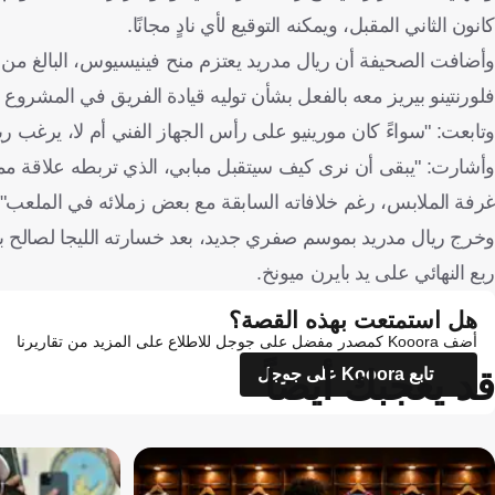
كانون الثاني المقبل، ويمكنه التوقيع لأي نادٍ مجانًا.
فلورنتينو بيريز معه بالفعل بشأن توليه قيادة الفريق في المشروع ا
وتابعت: "سواءً كان مورينيو على رأس الجهاز الفني أم لا، يرغب ر
وأشارت: "يبقى أن نرى كيف سيتقبل مبابي، الذي تربطه علاقة ممتا
غرفة الملابس، رغم خلافاته السابقة مع بعض زملائه في الملعب".
وخرج ريال مدريد بموسم صفري جديد، بعد خسارته الليجا لصالح برش
ربع النهائي على يد بايرن ميونخ.
هل استمتعت بهذه القصة؟
أضف Kooora كمصدر مفضل على جوجل للاطلاع على المزيد من تقاريرنا
قد يعجبك أيضاً
تابع Kooora على جوجل