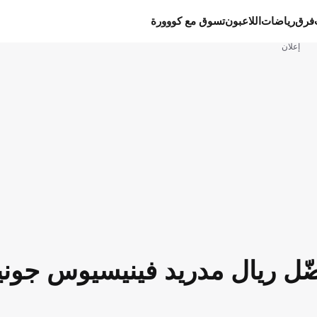
فرق
رياضات
اللاعبون
تسوق مع كووورة
إعلان
فضّل ريال مدريد فينيسيوس جون