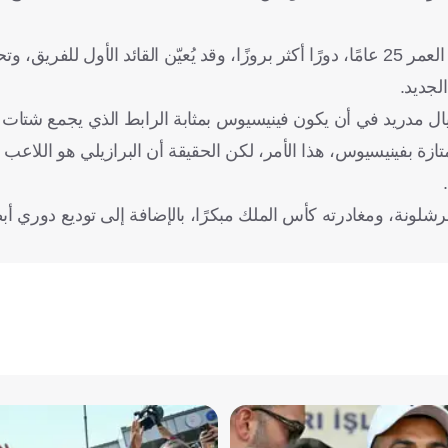
وأضافت الصحيفة أن ريال مدريد يعتزم منح فينيسيوس، البالغ من العمر 25 عامًا، دورًا أكثر بروزًا، وقد يُعيّن القائد ا
لجديد.
يال مدريد في أن يكون فينيسيوس بمثابة الرابط الذي يجمع شتات ا
زة بفينيسيوس، هذا الأمر، لكن الحقيقة أن البرازيلي هو اللاعب 
لونة، ومغادرته كأس الملك مبكرًا، بالإضافة إلى توديع دوري أب