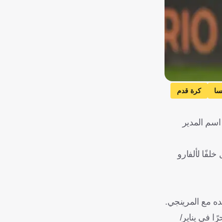
سا
كرة قدم
اسم المدير
لفًا لألفارو
ه مع المرينجي.
سيصبح حرًا في يناير/