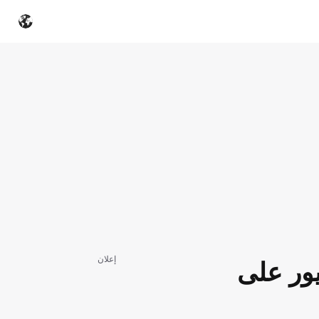
إعلان
يور على