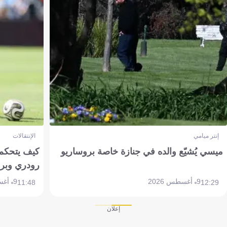
إنتر ميامي
الإنتقالات
ميسي يُشيّع والده في جنازة خاصة بروساريو
كيف يتحكم 
رودري وبر
9 أغسطس 2026
9 أغسطس 2026
11:48
12:29
إعلان