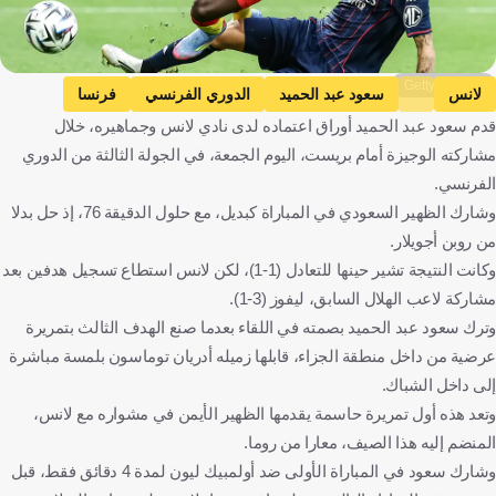
Getty Images
لانس
سعود عبد الحميد
الدوري الفرنسي
فرنسا
قدم سعود عبد الحميد أوراق اعتماده لدى نادي لانس وجماهيره، خلال
المملكة العربية السعودية
كرة قدم
مشاركته الوجيزة أمام بريست، اليوم الجمعة، في الجولة الثالثة من الدوري
الفرنسي.
وشارك الظهير السعودي في المباراة كبديل، مع حلول الدقيقة 76، إذ حل بدلا
من روبن أجويلار.
وكانت النتيجة تشير حينها للتعادل (1-1)، لكن لانس استطاع تسجيل هدفين بعد
مشاركة لاعب الهلال السابق، ليفوز (3-1).
وترك سعود عبد الحميد بصمته في اللقاء بعدما صنع الهدف الثالث بتمريرة
عرضية من داخل منطقة الجزاء، قابلها زميله أدريان توماسون بلمسة مباشرة
إلى داخل الشباك.
وتعد هذه أول تمريرة حاسمة يقدمها الظهير الأيمن في مشواره مع لانس،
المنضم إليه هذا الصيف، معارا من روما.
وشارك سعود في المباراة الأولى ضد أولمبيك ليون لمدة 4 دقائق فقط، قبل