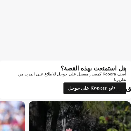
هل استمتعت بهذه القصة؟
أضف Kooora كمصدر مفضل على جوجل للاطلاع على المزيد من
تقاريرنا
قد يعجبك أيضاً
تابع Kooora على جوجل