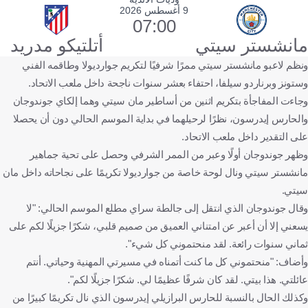
9 أغسطس 2026
07:00
مانشستر سيتي
أتلتيكو مدريد
ونظم لاعبو مانشستر سيتي ممرًا شرفيًا لتكريم جوارديولا وطاقمه الفني
وستونز وبرناردو سيلفا، احتفاء بعشر سنوات ناجحة داخل ملعب الاتحاد.
وجاءت المفاجأة بتكريم اثنين من أساطير مان سيتي وهما إلكاي جوندوجان
والحارس إيدرسون، نظرًا لرحيلهما في بداية الموسم الحالي دون أن يحصلا
على التقدير داخل ملعب الاتحاد.
وظهر جوندوجان أولًا وعبر من الممر الشرفي وحصل على تحية جماهير
مانشستر سيتي ونال لوحة خاصة من جوارديولا تكريمًا على نجاحاته داخل مان
سيتي.
وقال جوندوجان الذي انتقل إلى جالطة سراي مطلع الموسم الحالي: "لا
يسعني إلا أن أعبر عن امتناني العميق من صميم قلبي، شكرًا جزيلًا لكم على
ثماني سنوات رائعة. لقد منحتموني كل شيء".
وأضاف: "منحتموني كل ما كنت أتمناه في مسيرتي المهنية وحياتي. أنتم
عائلتي. هذا بيتي. لقد كان شرفًا عظيمًا لي. شكرًا جزيلًا لكم".
وكذلك الحال بالنسبة للحارس البرازيلي إيدرسون الذي نال تكريمًا كبيرًا من