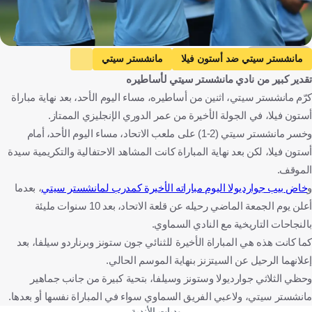
Getty Images
مانشستر سيتي ضد أستون فيلا
مانشستر سيتي
تقدير كبير من نادي مانشستر سيتي لأساطيره
أستون فيلا
الدوري الإنجليزي الممتاز
بيب جوارديولا
كرّم مانشستر سيتي، اثنين من أساطيره، مساء اليوم الأحد، بعد نهاية مباراة
ايديرسون
إلكاي جوندوجان
إنجلترا
إسبانيا
البرازيل
أستون فيلا، في الجولة الأخيرة من عمر الدوري الإنجليزي الممتاز.
ألمانيا
كرة قدم
وخسر مانشستر سيتي (2-1) على ملعب الاتحاد، مساء اليوم الأحد، أمام
أستون فيلا، لكن بعد نهاية المباراة كانت المشاهد الاحتفالية والتكريمية سيدة
الموقف.
و
خاض بيب جوارديولا اليوم مباراته الأخيرة كمدرب لمانشستر سيتي
، بعدما
أعلن يوم الجمعة الماضي رحيله عن قلعة الاتحاد، بعد 10 سنوات مليئة
بالنجاحات التاريخية مع النادي السماوي.
كما كانت هذه هي المباراة الأخيرة للثنائي جون ستونز وبرناردو سيلفا، بعد
إعلانهما الرحيل عن السيتزنز بنهاية الموسم الحالي.
وحظي الثلاثي جوارديولا وستونز وسيلفا، بتحية كبيرة من جانب جماهير
مانشستر سيتي، ولاعبي الفريق السماوي سواء في المباراة نفسها أو بعدها.
وديات الأندية