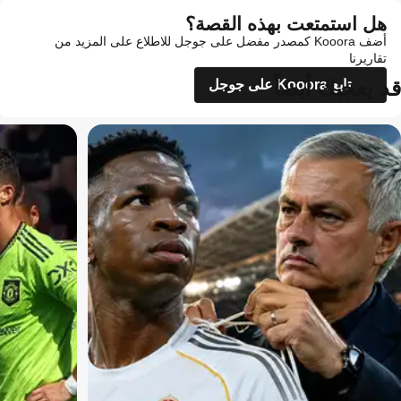
هل استمتعت بهذه القصة؟
أضف Kooora كمصدر مفضل على جوجل للاطلاع على المزيد من
تقاريرنا
قد يعجبك أيضاً
تابع Kooora على جوجل