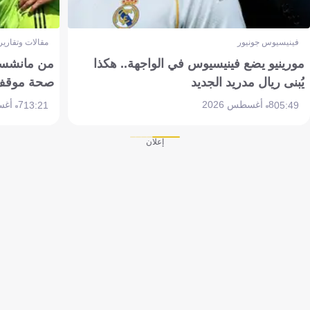
فينيسيوس جونيور
مقالات وتقارير
مورينيو يضع فينيسيوس في الواجهة.. هكذا
من مانشستر
يُبنى ريال مدريد الجديد
صحة موقف تين 
8 أغسطس 2026
7 أغسطس 2026
13:21
05:49
إعلان