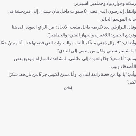
زملائه وجوارديولا وجماهير السيتزنز.
وانتقل إيدرسون الذي قضى 8 سنوات داخل مان سيتي، إلى فنربخشة في
بداية الموسم الحالي.
وقال البرازيلي بعد تكريمه داخل ملعب الاتحاد: "من الرائع العودة إلى هنا
وتوديع الجميع: اللاعبين، والجهاز الفني، والجماهير".
وأضاف: "لا يزال ذهني مليئًا بالألقاب والسنوات التي قضيتها هنا.. أنا ممتنٌ حقًا
لمانشستر سيتي ولكل من ينتمي إلى النادي".
وتابع: "أنا سعيدٌ جدًا بالعودة إلى عائلتي، لمشاهدة المباراة وتوديع بعض
الأصدقاء وبيب.
وأتم: "يا لها من قصة رائعة للنادي، وأنا ممتنٌ لكوني جزءًا من تاريخه. شكرًا
لكم."
إعلان