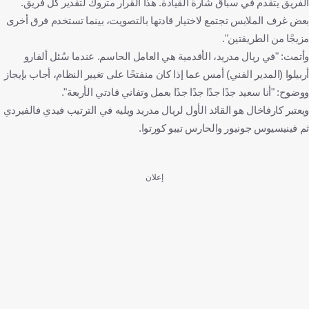
الفريق يتقدم في سباق شارة القيادة. هذا القرار متروك لتقدير كل فريق.
بعض غرف الملابس تجتمع لاختيار قادتها بالتصويت، بينما تستخدم فرق أخرى
مزيجًا من الطريقتين".
وأتمت: "في ريال مدريد، الأقدمية هي العامل الحاسم. عندما سُئل ألفارو
أربيلوا (المدير الفني) أمس عما إذا كان منفتحًا على تغيير النظام، أجاب بإيجاز
ووضوح: "أنا سعيد جدًا جدًا جدًا جدًا بعمل وتفاني قادتي الأربعة".
ويعتبر كارفاخال هو القائد الأول لريال مدريد ويليه في الترتيب فيدي فالفيردي
ثم فينيسيوس جونيور والحارس تيبو كورتوا.
إعلان