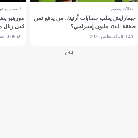
مقالات وتقارير
فينيسيوس جون
جيمارايش يقلب حسابات أرتيتا.. من يدفع ثمن
مورينيو يض
صفقة الـ75 مليون إسترليني؟
يُبنى ريال 
8 أغسطس 2026
8 أغسطس 2026
05:49
09:40
إعلان