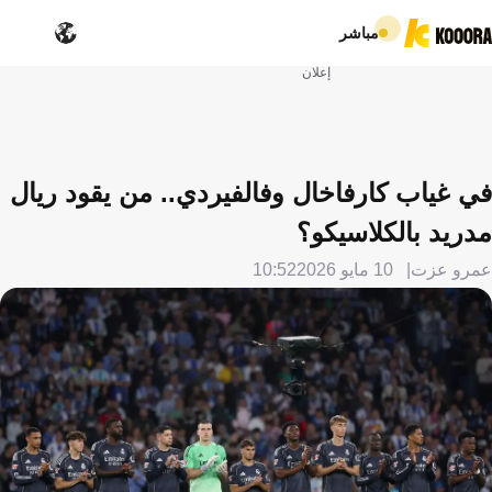
مباشر
إعلان
في غياب كارفاخال وفالفيردي.. من يقود ريال
مدريد بالكلاسيكو؟
عمرو عزت
10 مايو 2026
10:52