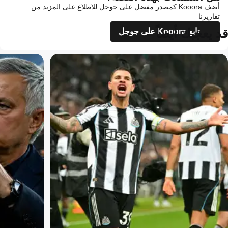
أضف Kooora كمصدر مفضل على جوجل للاطلاع على المزيد من
تقاريرنا
قد يعجبك أيضاً
تابع Kooora على جوجل