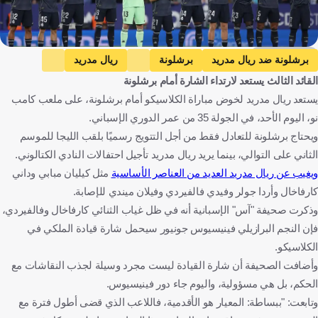
Getty Images
برشلونة ضد ريال مدريد
برشلونة
ريال مدريد
القائد الثالث يستعد لارتداء الشارة أمام برشلونة
الدوري الإسباني
فينيسيوس جونيور
داني كارفاخال
يستعد ريال مدريد لخوض مباراة الكلاسيكو أمام برشلونة، على ملعب كامب
فيديريكو فالفيردي
إسبانيا
البرازيل
أورغواي
كرة قدم
نو، اليوم الأحد، في الجولة 35 من عمر الدوري الإسباني.
ويحتاج برشلونة للتعادل فقط من أجل التتويج رسميًا بلقب الليجا للموسم
الثاني على التوالي، بينما يريد ريال مدريد تأجيل احتفالات النادي الكتالوني.
ويغيب عن ريال مدريد العديد من العناصر الأساسية
مثل كيليان مبابي وداني
كارفاخال وأردا جولر وفيدي فالفيردي وفيلان ميندي للإصابة.
وذكرت صحيفة "آس" الإسبانية أنه في ظل غياب الثنائي كارفاخال وفالفيردي،
فإن النجم البرازيلي فينيسيوس جونيور سيحمل شارة قيادة الملكي في
الكلاسيكو.
وأضافت الصحيفة أن شارة القيادة ليست مجرد وسيلة لجذب النقاشات مع
الحكم، بل هي مسؤولية، واليوم جاء دور فينيسيوس.
وتابعت: "ببساطة: المعيار هو الأقدمية، فاللاعب الذي قضى أطول فترة مع