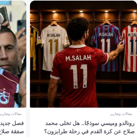
مقالات وتقارير
مقالات وتقارير
رونالدو وميسي نموذجًا.. هل تخلى محمد
فصل جديد بم
صلاح عن كرة القدم في رحلة طرابزون؟
صفقة صلاح