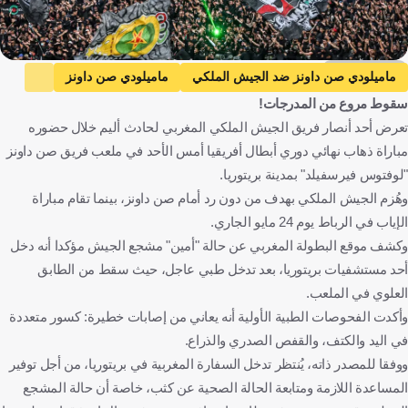
Getty Images
ماميلودي صن داونز ضد الجيش الملكي
ماميلودي صن داونز
سقوط مروع من المدرجات!
الجيش الملكي
دوري أبطال إفريقيا
تعرض أحد أنصار فريق الجيش الملكي المغربي لحادث أليم خلال حضوره
الجيش الملكي ضد ماميلودي صن داونز
الدوري المغربي الممتاز
مباراة ذهاب نهائي دوري أبطال أفريقيا أمس الأحد في ملعب فريق صن داونز
جنوب أفريقيا
المغرب
كرة قدم
"لوفتوس فيرسفيلد" بمدينة بريتوريا.
وهُزم الجيش الملكي بهدف من دون رد أمام صن داونز، بينما تقام مباراة
الإياب في الرباط يوم 24 مايو الجاري.
وكشف موقع البطولة المغربي عن حالة "أمين" مشجع الجيش مؤكدا أنه دخل
أحد مستشفيات بريتوريا، بعد تدخل طبي عاجل، حيث سقط من الطابق
العلوي في الملعب.
وأكدت الفحوصات الطبية الأولية أنه يعاني من إصابات خطيرة: كسور متعددة
في اليد والكتف، والقفص الصدري والذراع.
ووفقا للمصدر ذاته، يُنتظر تدخل السفارة المغربية في بريتوريا، من أجل توفير
المساعدة اللازمة ومتابعة الحالة الصحية عن كثب، خاصة أن حالة المشجع