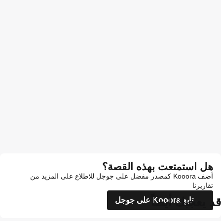
هل استمتعت بهذه القصة؟
أضف Kooora كمصدر مفضل على جوجل للاطلاع على المزيد من
تقاريرنا
قد يعجبك أيضاً
تابع Kooora على جوجل