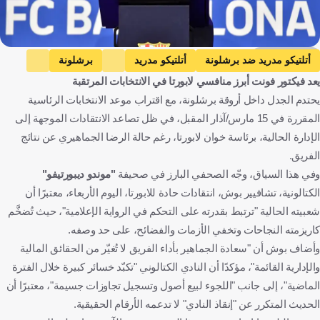
Getty Images
أتلتيكو مدريد ضد برشلونة
أتلتيكو مدريد
برشلونة
يعد فيكتور فونت أبرز منافسي لابورتا في الانتخابات المرتقبة
كأس ملك إسبانيا
جيرونا ضد برشلونة
جيرونا
يحتدم الجدل داخل أروقة برشلونة، مع اقتراب موعد الانتخابات الرئاسية
الدوري الإسباني
إسبانيا
كرة قدم
المقررة في 15 مارس/آذار المقبل، في ظل تصاعد الانتقادات الموجهة إلى
الإدارة الحالية، برئاسة خوان لابورتا، رغم حالة الرضا الجماهيري عن نتائج
الفريق.
وفي هذا السياق، وجّه الصحفي البارز في صحيفة
"موندو ديبورتيفو"
الكتالونية، تشافيير بوش، انتقادات حادة للابورتا، اليوم الأربعاء، معتبرًا أن
شعبيته الحالية "ترتبط بقدرته على التحكم في الرواية الإعلامية"، حيث تُضخَّم
كاريزمته النجاحات وتخفي الأزمات والفضائح، على حد وصفه.
وأضاف بوش أن "سعادة الجماهير بأداء الفريق لا تُغيّر من الحقائق المالية
والإدارية القائمة"، مؤكدًا أن النادي الكتالوني "تكبّد خسائر كبيرة خلال الفترة
الماضية"، إلى جانب "اللجوء لبيع أصول وتسجيل تجاوزات جسيمة"، معتبرًا أن
الحديث المتكرر عن "إنقاذ النادي" لا تدعمه الأرقام الحقيقية.