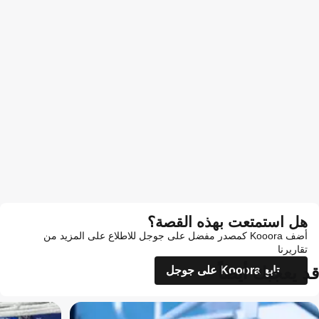
هل استمتعت بهذه القصة؟
أضف Kooora كمصدر مفضل على جوجل للاطلاع على المزيد من
تقاريرنا
قد يعجبك أيضاً
تابع Kooora على جوجل