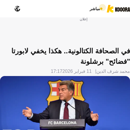
مباشر
إعلان
في الصحافة الكتالونية.. هكذا يخفي لابورتا
"فضائح" برشلونة
محمد شرف الدين
11 فبراير 2026
17:17