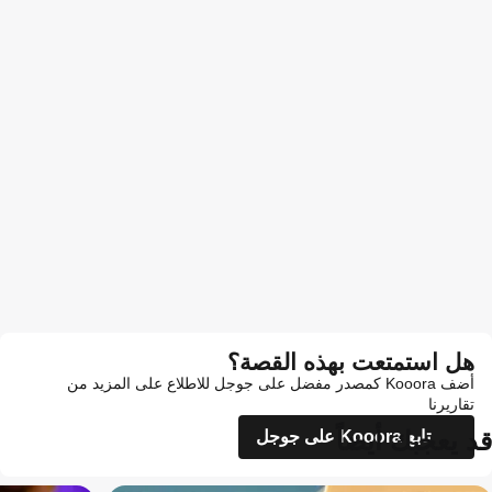
هل استمتعت بهذه القصة؟
أضف Kooora كمصدر مفضل على جوجل للاطلاع على المزيد من
تقاريرنا
قد يعجبك أيضاً
تابع Kooora على جوجل