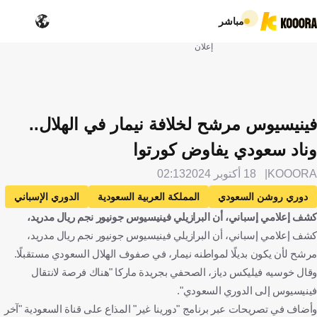
مباشر
إعلان
فينيسيوس مرشح لخلافة نيمار في الهلال..
وناد سعودي يفاوض كورتوا
KOOORA
18 أكتوبر 2024
02:13
دوري روشن السعودي
المملكة العربية السعودية
الدوري الإسباني
كشف إعلامي إسباني، أن البرازيلي فينيسيوس جونيور نجم ريال مدريد،
إسبانيا
ريال مدريد
الهلال
نيمار
البرازيل
كشف إعلامي إسباني، أن البرازيلي فينيسيوس جونيور نجم ريال مدريد،
تيبو كورتوا
بلجيكا
فينيسيوس جونيور
الإنتقالات
كرة قدم
مرشح لأن يكون بديلًا لمواطنه نيمار، في صفوف الهلال السعودي مستقبلًا.
وقال خوسيه فيليكس دياز، الصحفي بجريدة ماركا "هناك فرصة لانتقال
فينيسيوس إلى الدوري السعودي".
وأضاف في تصريحات عبر برنامج "دورينا غير" المذاع على قناة السعودية "آخر