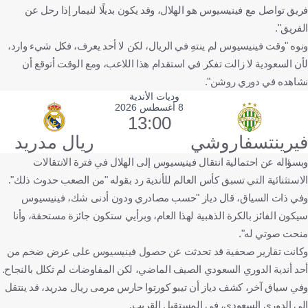
فريق تواصل مع فينيسيوس هو الهلال، وقد يكون بديلًا لنيمار إذا رحل عن
الفريق".
ونوه "وقت فينيسيوس لم ينتهِ في الريال، لكن لا أحد يعرف، فكل شيء وارد،
لأن السعودية لا زالت تفكر في استقدام هذا اللاعب، ومع الوقت أتوقع أن
نشاهده في دوري روشن".
وديات الأندية
8 أغسطس 2026
13:00
فيرينتسفاروشي
ريال مدريد
وبسؤاله عن احتمالية انتقال فينيسيوس إلى الهلال في فترة الانتقالات
الاستثنائية التي تسبق كأس العالم للأندية رد بقوله "من الصعب حدوث ذلك".
وفي ذات السياق، قال دياز "حسب مصادري ودون أدنى شك، فينيسيوس
سيكون الفائز بالكرة الذهبية لهذا العام، وبرأيي ستكون جائزة مستحقة، وأنا
منحت صوتي له".
وكانت تقارير صحفية قد تحدثت عن حصول فينيسيوس على عرض ضخم من
أحد أندية الدوري السعودي الصيف الماضي، لكن المفاوضات لم تكلل بالنجاح.
وفي سياق آخر، كشف دياز أن تيبو كورتوا حارس مرمى ريال مدريد، قد ينتقل
إلى الدوري السعودي، في المستقبل القريب.