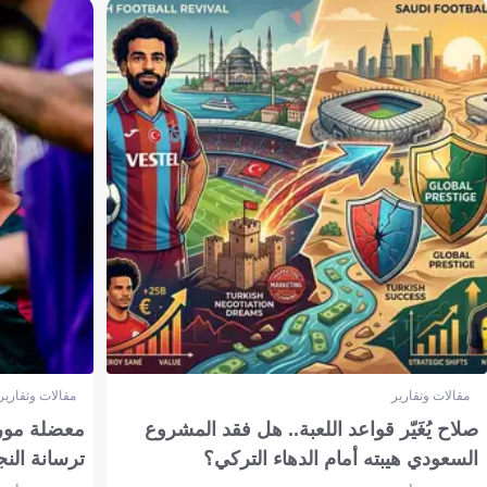
مقالات وتقارير
مقالات وتقارير
صلاح يُغَيّر قواعد اللعبة.. هل فقد المشروع
معضلة مورين
السعودي هيبته أمام الدهاء التركي؟
ترسانة النج