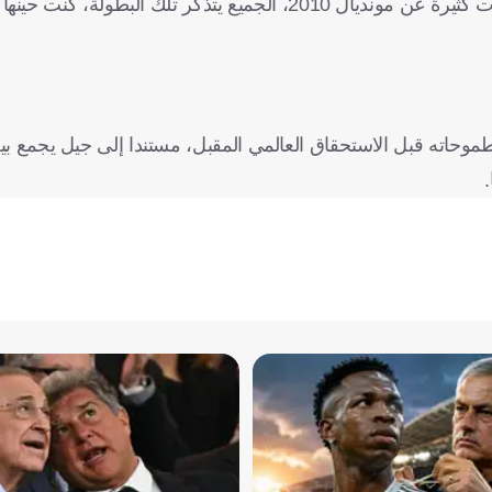
واستعاد توريس ذكرياته مع ذلك اللقب التاريخي، قائلاً: "لدي ذكريات كثيرة عن مونديال 2010، الجميع يتذ
اته قبل الاستحقاق العالمي المقبل، مستندا إلى جيل يجمع بين
.