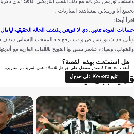
نجتمع أنا وزملائي لمشاهدة المباريات".
اقرأ أيضا:
حسابات العودة تتغير.. دي لا فوينتي يكشف الحالة الحقيقية ليامال
ويأتي حديث توريس في وقت يرفع فيه المنتخب الإسباني سقف طموح
والشباب، وبقيادة عناصر سبق لها التتويج بالألقاب القارية مع أنديتها
هل استمتعت بهذه القصة؟
أضف Kooora كمصدر مفضل على جوجل للاطلاع على المزيد من تقاريرنا
قد يعجبك أيضاً
تابع Kooora على جوجل