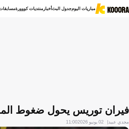
مباريات اليوم
جدول البث
أخبار
منتديات كووورة
مسابقات
فيران توريس يحول ضغوط المون
مجدي عبيد
02 يونيو 2026
11:00