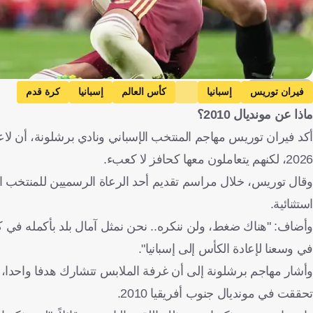
Getty Images
فيران توريس
إسبانيا
كأس العالم
إسبانيا
كرة قدم
ماذا عن مونديال 2010؟
أكد فيران توريس مهاجم المنتخب الإسباني ونادي برشلونة، أن لاع
2026، لكنهم يتعاملون معها كحافز لا كعبء.
وقال توريس، خلال مراسم تقديم أحد الرعاة الرسميين للمنتخب الإ
استثنائية.
وأضاف: "هناك ضغط، ولن ننكره.. نحن نمثل آمال بلد بأكمله في كأ
في وسعنا لإعادة الكأس إلى إسبانيا".
تحققت في مونديال جنوب أفريقيا 2010.