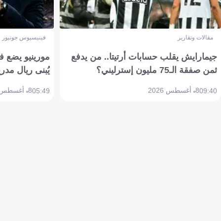
مقالات وتقارير
فينيسيوس جونيور
جيمارايش يقلب حسابات أرتيتا.. من يدفع
مورينيو يضع ف
ثمن صفقة الـ75 مليون إسترليني؟
يُبنى ريال مدري
8 أغسطس 2026
8 أغسطس 2026
05:49
09:40