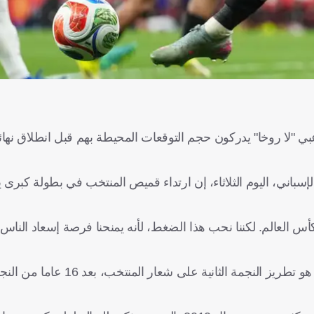
بي "لا روخا" يدركون حجم التوقعات المحيطة بهم قبل انطلاق نهائ
سباني، اليوم الثلاثاء، إن ارتداء قميص المنتخب في بطولة كبرى
س العالم. لكننا نحب هذا الضغط، لأنه يمنحنا فرصة إسعاد الناس
وأشار مهاجم برشلونة إلى أن غرفة الملابس تتشارك هدفا واحدا، هو تطر