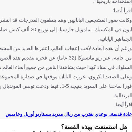
استخدامه بأريحية".
اقرأ أيضا:
وكانت صور المشجعين اليابانيين وهم ينظفون المدرجات قد انتشرت
ليون في المكسيك، ساموي
الجماهير اليابانية.
ورغم أن هذه العادة لاقت إعجاب العالم، اعتبرها العديد من المشجعين "أمر
من جانبه، عبر ريو ماتسوكا (32 عاما) عن فخر
السلوك في ستاد كهذا حيث يشاهدنا الناس من جميع أنحاء العالم ه
فوزا ساحقا على السويد بنتيجة 5-1، فيم
البرتقالية.
اقرأ أيضا:
عادة قديمة.. بوعدي يقترب من ريال مدريد بسيناريو أوزيل وخاميس
هل استمتعت بهذه القصة؟