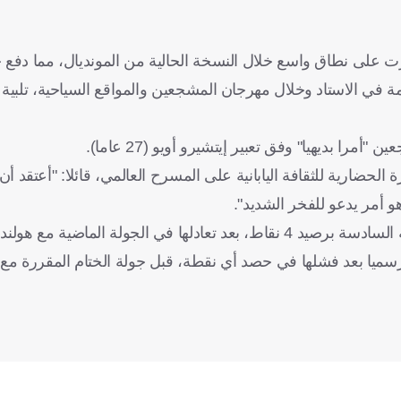
 على نطاق واسع خلال النسخة الحالية من المونديال، مما دفع حا
ل جارسيا، إلى توزيع 20 ألف كيس قمامة في الاستاد وخلال مهرجان المشجعين والمواقع السياحية، تل
ا بديهيا" وفق تعبير إيتشيرو أويو (27 عاما).
ه بتقديم هذه الصورة الحضارية للثقافة اليابانية على المسرح العالمي، قائلا: "أعتقد
و أمر يدعو للفخر الشديد".
وعلى الصعيد الكروي، عززت اليابان موقعها في صدارة المجموعة السادسة برصيد 4 نقاط، بعد تعادلها في الجولة 
ا ودعت تونس المونديال رسميا بعد فشلها في حصد أي نقطة، قبل جولة الختام المقررة