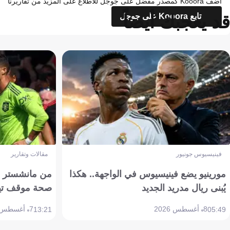
أضف Kooora كمصدر مفضل على جوجل للاطلاع على المزيد من تقاريرنا
قد يعجبك أيضاً
تابع Kooora على جوجل
فينيسيوس جونيور
مقالات وتقارير
مورينيو يضع فينيسيوس في الواجهة.. هكذا
من مانشستر إل
يُبنى ريال مدريد الجديد
صحة موقف تين هاج 
8 أغسطس 2026
7 أغسطس 2026
13:21
05:49