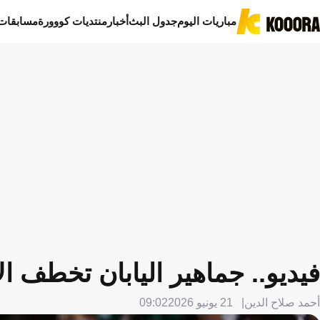
مباريات اليوم
جدول البث
أخبار
منتديات كووورة
مسابقات
فيديو.. جماهير اليابان تخطف ال
أحمد صلاح الدين
21 يونيو 2026
09:02