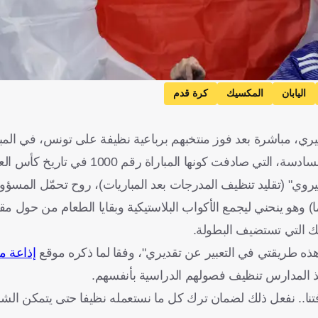
اليابان
المكسيك
كرة قدم
يري، مباشرة بعد فوز منتخبهم برباعية نظيفة على تونس، في المبا
فت كونها المباراة رقم 1000 في تاريخ كأس العالم.
روي" (تقليد تنظيف المدرجات بعد المباريات)، روح تحمّل المسؤولي
 حيث التقطت الكاميرات مشجعا يدعى كين أوكاوا (30 عاما) وهو ينحني ليجمع الأكواب البلاستيكية وبقايا الطعام 
يك التي تستضيف البطولة.
ه طريقتي في التعبير عن تقديري"، وفقا لما ذكره موقع
إذاعة م
اميذ المدارس تنظيف فصولهم الدراسية بأنفسهم.
هذا جزء طبيعي من ثقافتنا.. نفعل ذلك لضمان ترك كل ما نستعمله نظيفا حتى يتمكن