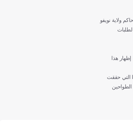
كم ولاية نويفو
بية لطلبات
 أن إظهار هذا
الماضية مع هولندا التي حققت
 مع الطواحين