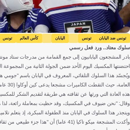
Getty Images
تونس ضد اليابان
تونس
اليابان
كأس العالم
تونس
سلوك معتاد.. ورد فعل رسمي
بادر المشجعون اليابانيون إلى جمع القمامة من مدرجات ستاد مونت
احتضنتها المكسيك اليوم الأحد ضمن الجولة الثانية من المجموعة السادسة، التي صاد
ويُجسّد هذا السلوك التلقائي، المعروف في اليابان باسم "جومي هي
العامة،
هذه العادة التي ورثها عن ثقافته هي طريقة لتقديم الشكر للمكس
وقال: "نحن ضيوف في المكسيك، وقد حظيت بمعاملة رائعة، لذا هذ
ويتجذر هذا السلوك في اليابان منذ الطفولة المبكرة، إذ يتعلم تل
وأكدت المشجعة ميكو تاكيا (41 عاما) أن "