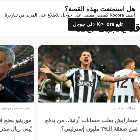
هل استمتعت بهذه القصة؟
أضف Kooora كمصدر مفضل على جوجل للاطلاع على المزيد من تقاريرنا
قد يعجبك أيضاً
تابع Kooora على جوجل
مقالات وتقارير
فينيسيوس جونيور
جيمارايش يقلب حسابات أرتيتا.. من يدفع
مورينيو يضع ف
ثمن صفقة الـ75 مليون إسترليني؟
يُبنى ريال مدري