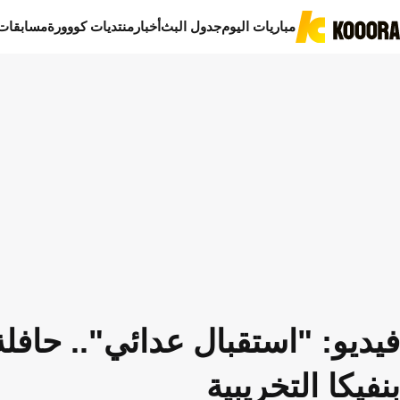
مباريات اليوم
جدول البث
أخبار
منتديات كووورة
مسابقات
فيديو: "استقبال عدائي".. حافل
بنفيكا التخريبية