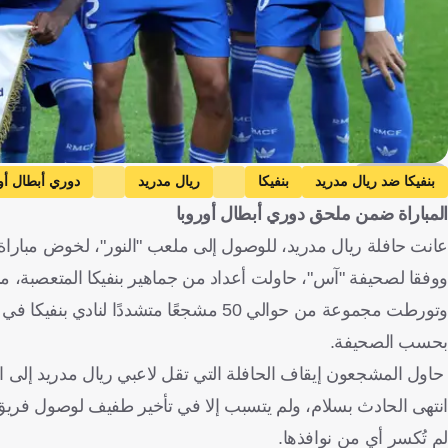
Getty Images
بنفيكا ضد ريال مدريد
بنفيكا
ريال مدريد
دوري أبطال أو
المباراة ضمن ملحق دوري أبطال أوروبا
عانت حافلة ريال مدريد، للوصول إلى ملعب "النور"، لخوض مباراة ب
ووفقا لصحيفة "آس"، حاولت أعداد من جماهير بنفيكا المتعصبة، م
وتورطت مجموعة من حوالي 50 مشجعًا متش
بحسب الصحيفة.
حاول المشجعون إيقاف الحافلة التي تقل لاعبي ريال مدريد إلى
انتهى الحادث بسلام، ولم يتسبب إلا في تأخير طفيف لوصول فر
لم تُكسر أي من نوافذها.