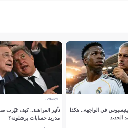
الإنتقالات
ينيسيوس في الواجهة.. هكذا
تأثير الفراشة.. كيف غيّرت ص
د الجديد
مدريد حسابات برشلونة؟