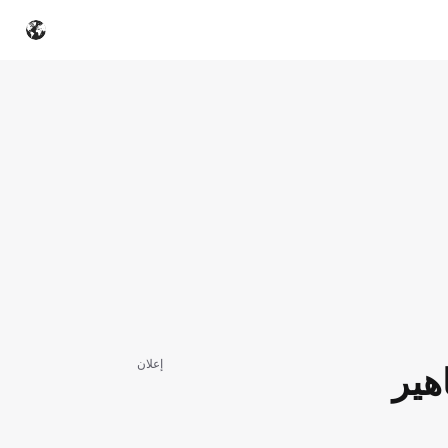
إعلان
هير