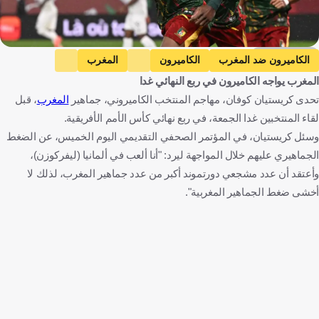
Getty Images
الكاميرون ضد المغرب
الكاميرون
المغرب
المغرب يواجه الكاميرون في ربع النهائي غدا
كأس أمم إفريقيا
كريستيان كوفاني
الكاميرون
المغرب
تحدى كريستيان كوفان، مهاجم المنتخب الكاميروني، جماهير
المغرب
، قبل
كرة قدم
لقاء المنتخبين غدا الجمعة، في ربع نهائي كأس الأمم الأفريقية.
وسئل كريستيان، في المؤتمر الصحفي التقديمي اليوم الخميس، عن الضغط
الجماهيري عليهم خلال المواجهة ليرد: "أنا ألعب في ألمانيا (ليفركوزن)،
وأعتقد أن عدد مشجعي دورتموند أكبر من عدد جماهير المغرب، لذلك لا
أخشى ضغط الجماهير المغربية".