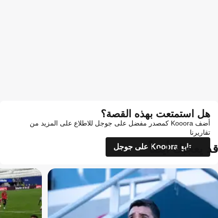
هل استمتعت بهذه القصة؟
أضف Kooora كمصدر مفضل على جوجل للاطلاع على المزيد من
تقاريرنا
قد يعجبك أيضاً
تابع Kooora على جوجل