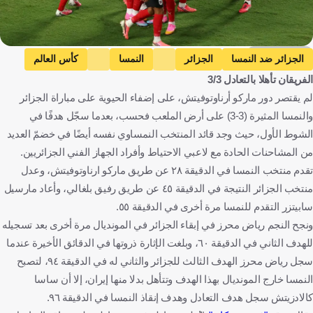
Getty Images
الجزائر ضد النمسا
الجزائر
النمسا
كأس العالم
الفريقان تأهلا بالتعادل 3/3
إسبانيا ضد النمسا
إسبانيا
ماركو أرناوتوفيتش
الجزائر
لم يقتصر دور ماركو أرناوتوفيتش، على إضفاء الحيوية على مباراة الجزائر
النمسا
الولايات المتحدة
إسبانيا
كرة قدم
والنمسا المثيرة (3-3) على أرض الملعب فحسب، بعدما سجّل هدفًا في
الشوط الأول، حيث وجد قائد المنتخب النمساوي نفسه أيضًا في خضمّ العديد
من المشاحنات الحادة مع لاعبي الاحتياط وأفراد الجهاز الفني الجزائريين.
تقدم منتخب النمسا في الدقيقة ٢٨ عن طريق ماركو ارناوتوفيتش، وعدل
منتخب الجزائر النتيجة في الدقيقة ٤٥ عن طريق رفيق بلغالي، وأعاد مارسيل
سابيتزر التقدم للنمسا مرة أخرى في الدقيقة ٥٥.
ونجح النجم رياض محرز في إبقاء الجزائر في المونديال مرة أخرى بعد تسجيله
للهدف الثاني في الدقيقة ٦٠، وبلغت الإثارة ذروتها في الدقائق الأخيرة عندما
سجل رياض محرز الهدف الثالث للجزائر والثاني له في الدقيقة ٩٤، لتصبح
النمسا خارج المونديال بهذا الهدف وتتأهل بدلا منها إيران، إلا أن ساسا
كالادزيتش سجل هدف التعادل وهدف إنقاذ النمسا في الدقيقة ٩٦.