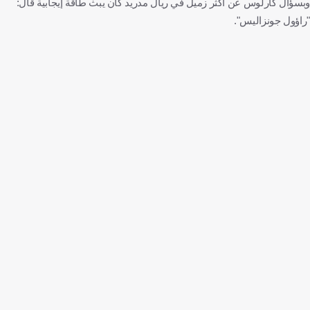
وبسؤال كارلوس عن أكثر زميل في ريال مدريد كان يبث طاقة إيجابية قال:
"راؤول جونزاليس".