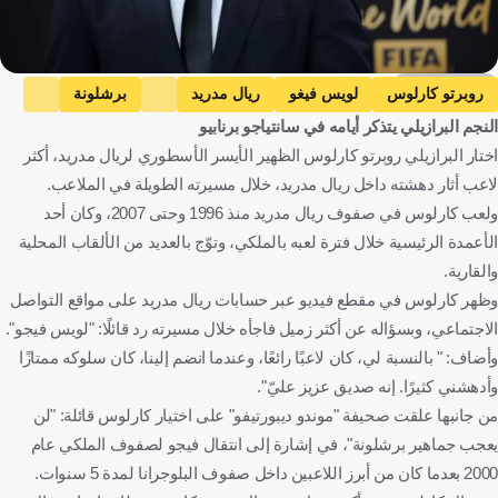
Getty Images
روبرتو كارلوس
لويس فيغو
ريال مدريد
برشلونة
النجم البرازيلي يتذكر أيامه في سانتياجو برنابيو
البرازيل
البرتغال
إسبانيا
كرة قدم
اختار البرازيلي روبرتو كارلوس الظهير الأيسر الأسطوري لريال مدريد، أكثر
لاعب أثار دهشته داخل ريال مدريد، خلال مسيرته الطويلة في الملاعب.
ولعب كارلوس في صفوف ريال مدريد منذ 1996 وحتى 2007، وكان أحد
الأعمدة الرئيسية خلال فترة لعبه بالملكي، وتوّج بالعديد من الألقاب المحلية
والقارية.
وظهر كارلوس في مقطع فيديو عبر حسابات ريال مدريد على مواقع التواصل
الاجتماعي، وبسؤاله عن أكثر زميل فاجأه خلال مسيرته رد قائلًا: "لويس فيجو".
وأضاف: " بالنسبة لي، كان لاعبًا رائعًا، وعندما انضم إلينا، كان سلوكه ممتازًا
وأدهشني كثيرًا. إنه صديق عزيز عليّ".
من جانبها علقت صحيفة "موندو ديبورتيفو" على اختيار كارلوس قائلة: "لن
يعجب جماهير برشلونة"، في إشارة إلى انتقال فيجو لصفوف الملكي عام
2000 بعدما كان من أبرز اللاعبين داخل صفوف البلوجرانا لمدة 5 سنوات.