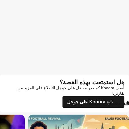
هل استمتعت بهذه القصة؟
أضف Kooora كمصدر مفضل على جوجل للاطلاع على المزيد من
تقاريرنا
قد يعجبك أيضاً
تابع Kooora على جوجل