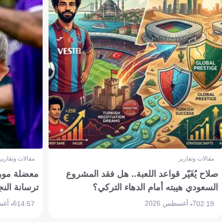
مقالات وتقارير
مقالات وتقارير
صلاح يُغَيّر قواعد اللعبة.. هل فقد المشروع
معضلة مورين
السعودي هيبته أمام الدهاء التركي؟
ترسانة النج
7 أغسطس 2026
6 أغسطس 2026
14:57
02:19