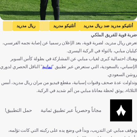
Getty Images
أتلتيكو مدريد ضد ريال مدريد
أتلتيكو مدريد
ريال مدريد
ضربة قوية للفريق الملكي
السوبر الإسباني
إسبانيا
المملكة العربية السعودية
كرة قدم
تعرض ريال مدريد، لضربة قوية، بعد الإعلان رسميا عن إصابة نجمه الفرنسي،
كيليان مبابي، بالتواء في الركبة اليسرى.
وهناك احتمالية كبرى لغياب مبابي عن المشاركة في بطولة كأس السوبر
الإسباني، بالسعودية، التي ستعرض عبر تطبيق "
ثمانية
" الناقل الحصري لدوري
روشن السعودي.
وتداولت عدة صحف وقنوات إسبانية، مقطع فيديو من مران ريال مدريد، أمس
الثلاثاء، يوثق لحظة معاناة مبابي من ألم شديد في الركبة.
مجاناً وحصرياً عبر تطبيق ثمانية
حمل التطبيق!
وتوقف مبابي عن التدريب، وبدأ في وضع يده على ركبته التي كانت تؤلمه،