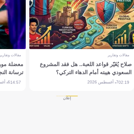
مقالات وتقارير
مقالات وتقارير
صلاح يُغَيّر قواعد اللعبة.. هل فقد المشروع
معضلة مورين
السعودي هيبته أمام الدهاء التركي؟
ترسانة النج
7 أغسطس 2026
6 أغسطس 2026
14:57
02:19
إعلان