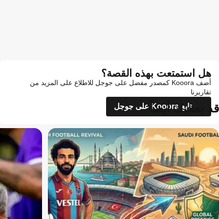
هل استمتعت بهذه القصة؟
أضف Kooora كمصدر مفضل على جوجل للاطلاع على المزيد من
تقاريرنا
قد يعجبك أيضاً
تابع Kooora على جوجل