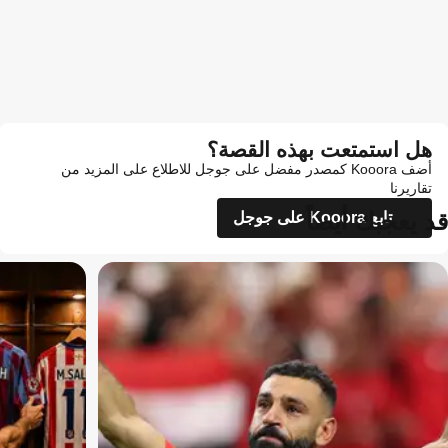
هل استمتعت بهذه القصة؟
أضف Kooora كمصدر مفضل على جوجل للاطلاع على المزيد من
تقاريرنا
قد يعجبك أيضاً
تابع Kooora على جوجل