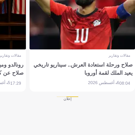
مقالات وتقارير
مقالات وتقارير
صلاح ورحلة استعادة العرش.. سيناريو تاريخي
رونالدو وم
يعيد الملك لقمة أوروبا
صلاح عن ك
6 أغسطس 2026
5 أغسطس 2026
17:29
08:04
إعلان