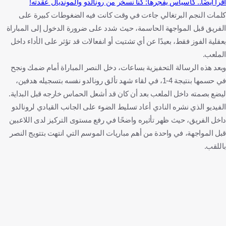
اقرأ أيضًا.. كاسياس يفجرها: كنا نسخر من رونالدو والمونديال عقدته!
كلمات النجم البرتغالي جاءت في وقت كانت فيه الضغوطات كبيرة على
الفريق قبل المواجهة الحاسمة، حيث شدد على ضرورة الدخول إلى المباراة
بعقلية الفوز فقط، بعيدًا عن أي تشتيت أو انفعالات قد تؤثر على الأداء داخل
الملعب.
وبعد هذه الرسالة التحفيزية بساعات، دخل النصر المباراة أمام ضمك ونجح
في حسمها بنتيجة 4-1، في لقاء شهد تألق رونالدو نفسه بتسجيله هدفين،
ليضع بصمته داخل الملعب بعد أن كان قد أشعل الحماس خارجه قبل البداية.
الفيديو الذي نشره النادي أعاد تسليط الضوء على الجانب القيادي لرونالدو
داخل الفريق، حيث ظهر تأثيره واضحًا في رفع مستوى التركيز لدى اللاعبين
قبل المواجهة، في واحدة من أهم مباريات الموسم التي انتهت بتتويج النصر
باللقب.