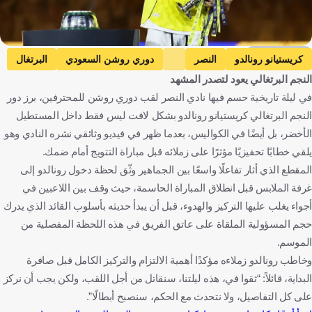
Getty Images
كريستيانو رونالدو
النصر
دوري روشن السعودي
البرتغال
النجم البرتغالي يعود لتصدر المشهد
المملكة العربية السعودية
كرة قدم
في ليلة تاريخية حسم فيها نادي النصر لقب دوري روشن للمحترفين، برز دور
النجم البرتغالي كريستيانو رونالدو بشكل لافت ليس فقط داخل المستطيل
الأخضر، بل أيضًا في الكواليس، بعدما ظهر في فيديو وثائقي نشره النادي وهو
يلقي خطابًا تحفيزيًا مؤثرًا على زملائه قبل مباراة التتويج أمام ضمك.
المقطع الذي أثار تفاعلًا واسعًا بين الجماهير وثّق لحظة دخول رونالدو إلى
غرفة الملابس قبل انطلاق المباراة الحاسمة، حيث وقف بين اللاعبين في
أجواء يغلب عليها التركيز والهدوء، قبل أن يبدأ حديثه بأسلوب القائد الذي يدرك
حجم المسؤولية الملقاة على عاتق الفريق في هذه اللحظة المفصلية من
الموسم.
وخاطب رونالدو زملاءه مؤكدًا أهمية الالتزام والتركيز الكامل قبل صافرة
البداية، قائلاً: “ثقوا في، هذه ليلتنا، سنقاتل من أجل اللقب، ولكن يجب أن نركز
على كل التفاصيل، ولا نتحدث مع الحكم، سنصبح أبطالًا”.