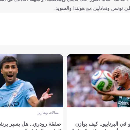
مقالات وتقارير
في البرنابيو.. كيف يوازن
صفقة رودري.. هل يسير برشل