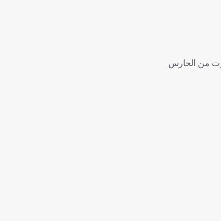
 أرسل جابرييل كرة عرضية مرت من الحارس