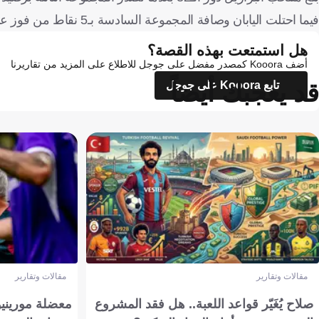
فيما احتلت اليابان وصافة المجموعة السادسة بـ5 نقاط من فوز على تونس وتعادلين مع هولندا والسويد.
هل استمتعت بهذه القصة؟
أضف Kooora كمصدر مفضل على جوجل للاطلاع على المزيد من تقاريرنا
قد يعجبك أيضاً
تابع Kooora على جوجل
مقالات وتقارير
مقالات وتقارير
صلاح يُغَيّر قواعد اللعبة.. هل فقد المشروع
معضلة مورينيو 