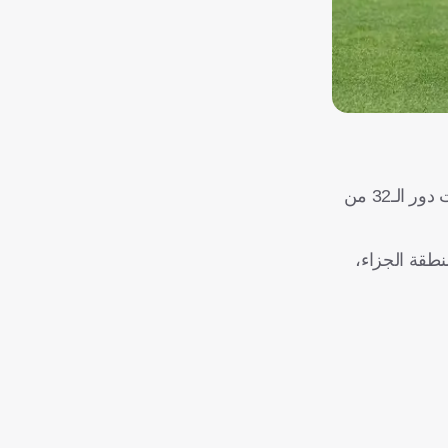
أعاد منتخب البرازيل المباراة إلى نقطة البداية بعدما أدرك التعادل أمام اليابان بنتيجة 1-1، في المواجهة المقامة بينهما ضمن منافسات دور الـ32 من
 خارج منطقة الجزاء،