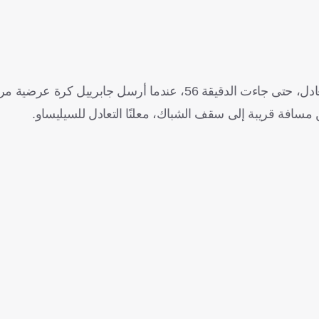
ومع بداية الشوط الثاني كثف منتخب البرازيل ضغطه بحثًا عن التعادل، حتى جاءت الدقيقة 56، عندما
 مسافة قريبة إلى سقف الشباك، معلنًا التعادل للسيليساو.