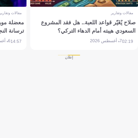
مقالات وتقارير
مقالات وتقارير
صلاح يُغَيّر قواعد اللعبة.. هل فقد المشروع
معضلة مورين
السعودي هيبته أمام الدهاء التركي؟
ترسانة النج
7 أغسطس 2026
6 أغسطس 2026
14:57
02:19
إعلان