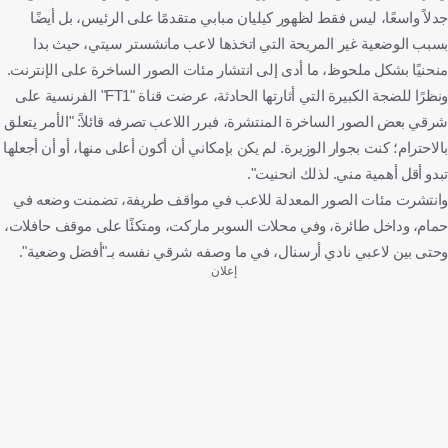
جدلاً واسعًا، ليس فقط لظهور كيليان مبابي متقدمًا على الرئيس، بل أيضًا
بسبب الوضعية غير المريحة التي اتخذها لاعب مانشستر سيتي، حيث بدا
منحنيًا بشكل ملحوظ، ما أدى إلى انتشار مئات الصور الساخرة على الإنترنت.
ونظرًا للضجة الكبيرة التي أثارتها الحادثة، عرضت قناة "FT1" الفرنسية على
شرقي بعض الصور الساخرة المنتشرة، فبرر اللاعب تصرفه قائلاً: "الأمر يتعلق
بالاحترام؛ كنت بجوار الوزيرة. لم يكن بإمكاني أن أكون أعلى منها، أو أن أجعلها
تبدو أقل أهمية مني. لذلك انحنيت".
وانتشرت مئات الصور المعدلة للاعب في مواقف طريفة، تضمنت وضعه في
حمام، وداخل طائرة، وفي محلات السوبر ماركت، ومتكئًا على موقف حافلات،
وحتى بين لاعبي نادي أرسنال، في ما وصفه شرقي نفسه بـ"أفضل وضعية".
إعلان