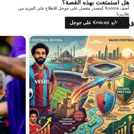
هل استمتعت بهذه القصة؟
أضف Kooora كمصدر مفضل على جوجل للاطلاع على المزيد من
تقاريرنا
قد يعجبك أيضاً
تابع Kooora على جوجل