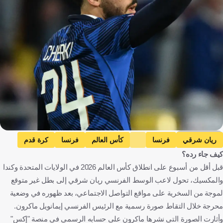
Getty Images
ريان شرقي
فرنسا
كأس العالم
فرنسا
كرة قدم
كيف جاء رده؟
قبل أقل من أسبوع على انطلاق كأس العالم 2026 في الولايات المتحدة وكندا
والمكسيك، تحول لاعب الوسط الفرنسي ريان شرقي إلى بطل غير متوقع
لموجة من السخرية على مواقع التواصل الاجتماعي، بعد ظهوره في وضعية
محرجة خلال التقاط صورة رسمية مع الرئيس الفرنسي إيمانويل ماكرون.
وأثارت الصورة التي نشرها ماكرون على حسابه الرسمي في منصة "إكس"