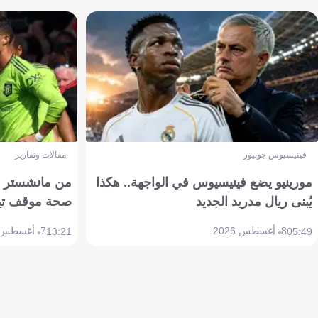
فينيسيوس جونيور
مقالات وتقارير
مورينيو يضع فينيسيوس في الواجهة.. هكذا
من مانشستر إل
يُبنى ريال مدريد الجديد
صحة موقف تين هاج 
8 أغسطس 2026
7 أغسطس 2026
13:21
05:49