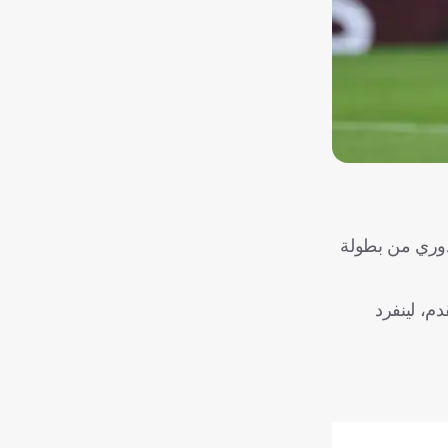
دوري من بطولة
م، لينفرد