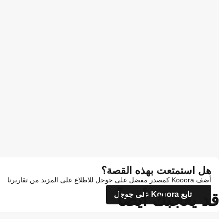
هل استمتعت بهذه القصة؟
أضف Kooora كمصدر مفضل على جوجل للاطلاع على المزيد من تقاريرنا
قد يعجبك أيضاً
تابع Kooora على جوجل