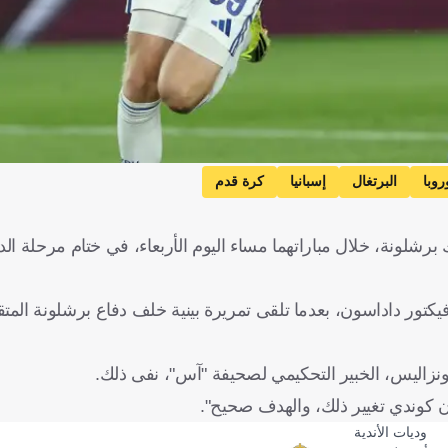
روبا
البرتغال
إسبانيا
كرة قدم
لونة، خلال مباراتهما مساء اليوم الأربعاء، في ختام مرحلة ال
كتور داداسون، بعدما تلقى تمريرة بينية خلف دفاع برشلونة المتقد
زاليس، الخبير التحكيمي لصحيفة "آس"، نفى ذلك.
ن كوندي تغيير ذلك، والهدف صحيح".
وديات الأندية