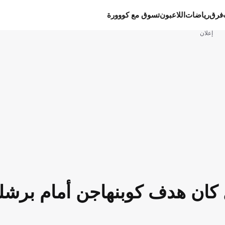
فرق
رياضات
اللاعبون
تسوق مع كووورة
إعلان
 كان هدف كوبنهاجن أمام برشل