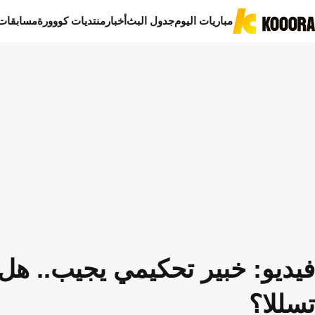
مباريات اليوم
جدول البث
أخبار
منتديات كووورة
مسابقات
فيديو: خبير تحكيمي يجيب.. هل
تسللا؟