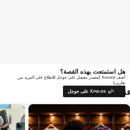
هل استمتعت بهذه القصة؟
أضف Kooora كمصدر مفضل على جوجل للاطلاع على المزيد من
تقاريرنا
قد يعجبك أيضاً
تابع Kooora على جوجل