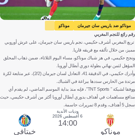
Getty Images
موناكو ضد باريس سان جيرمان
موناكو
رقم رائع للنجم المغربي
باريس سان جيرمان
دوري أبطال أوروبا
أشرف حكيمي
تربع المغربي أشرف حكيمي، نجم باريس سان جيرمان، على عرش أوروبي
فرنسا
المغرب
كرة قدم
مميز، من خلال تألقه مع فريقه قاريا.
ونجح حكيمي، في هز شباك موناكو، مساء اليوم الثلاثاء، ضمن ذهاب المحلق
المؤهل لثمن نهائي بطولة دوري أبطال أوروبا.
وأدرك حكيمي، في الدقيقة 41، التعادل لسان جيرمان (2/2)، عبر متابعة لكرة
مرتدة من الحارس سددها ببراعة في الشباك.
ووفقا لشبكة " TNT Sports"، فإنه منذ بداية الموسم الماضي، لم يقدم أي
مدافع مساهمات في أهداف بدوري أبطال أوروبا أكثر من أشرف حكيمي، حيث
سجل 5 أهداف، وقدم 8 تمريرات حاسمة.
وديات الأندية
6 أغسطس 2026
14:00
موناكو
خيتافي