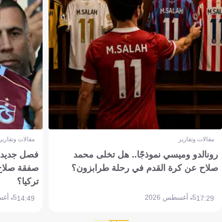
مقالات وتقارير
مقالات وتقارير
رونالدو وميسي نموذجًا.. هل تخلى محمد
فصل جديد بم
صلاح عن كرة القدم في رحلة طرابزون؟
صفقة صلاح
تركيا؟
5 أغسطس 2026
5 أغسطس 2026
14:49
17:29