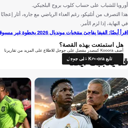
أوروبا للشباب على حساب كلوب بروج البلجيكي.
هذا التصرف من أتلتيكو، رغم العداء الرياضي مع جاره، أثار إعجابً
في النهاية، إذا لزم الأمر.
اقرأ أيضًا: الفيفا يفاجئ منتخبات مونديال 2026 بخطوة غير مسبوقة
هل استمتعت بهذه القصة؟
أضف Kooora كمصدر مفضل على جوجل للاطلاع على المزيد من تقاريرنا
قد يعجبك أيضاً
تابع Kooora على جوجل