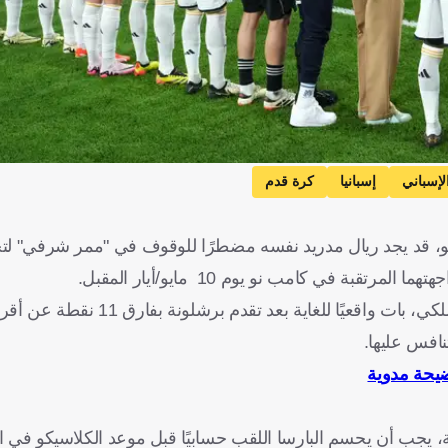
لإسباني
إسبانيا
كرة قدم
يكو، قد يجد ريال مدريد نفسه مضطرًا للوقوف في "ممر شرفي" لت
بة في كامب نو يوم 10 مايو/أيار المقبل.
السيناريو، الذي يبدو أقرب إلى الكابوس بالنسبة لجماهير النادي الملك
ضيحة مدوية
جب أن يحسم البارسا اللقب حسابيًا قبل موعد الكلاسيكو في الجول