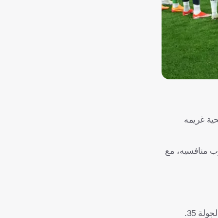
حية غريمه
ي، بات واقعيًا للغاية بعد تقدم برشلونة بفارق 11 نقطة عن أقرب منافسيه، مع
ة 35.