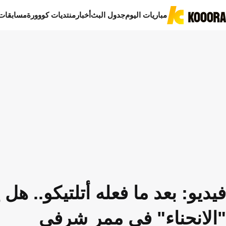
مباريات اليوم
جدول البث
أخبار
منتديات كووورة
مسابقات
فيديو: بعد ما فعله أتلتيكو.. ه
"الانحناء" في ممر شرفي