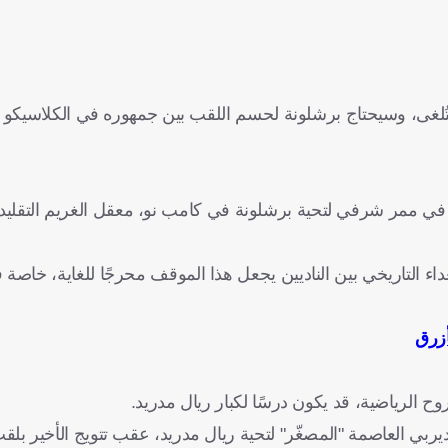
ستُلغى، وسيحتاج برشلونة لحسم اللقب بين جمهوره في الكلاسيكو 
ي ممر شرفي لتحية برشلونة في كامب نو، معقل الغريم التقليدي،
داء التاريخي بين الناديين يجعل هذا الموقف محرجًا للغاية، خا
أزرق
ح الرياضية، قد يكون درسًا لكبار ريال مدريد.
 ديربي العاصمة "المصغّر" لتحية ريال مدريد، عقب تتويج الأخير بل