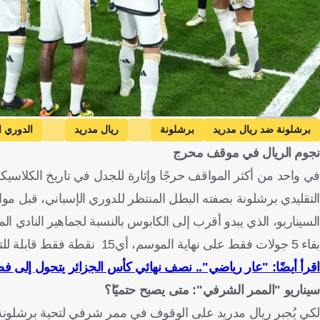
Getty Images
برشلونة ضد ريال مدريد
برشلونة
ريال مدريد
الدوري ا
نجوم الريال في موقف محرج
في واحد من أكثر المواقف حرجًا وإثارة للجدل في تاريخ الكلاس
التقليدي برشلونة بصفته البطل المنتظر للدوري الإسباني، قبل مواجهتهما المرتق
بقاء 5 جولات فقط على نهاية الموسم، أي15 نقطة فقط قابلة للتنافس عليها.
اقرأ أيضًا: "عار رياضي".. نصف نهائي كأس الجزائر يتحول إلى ف
سيناريو "الممر الشرفي": متى يصبح حتميًا؟
لكي يُجبر ريال مدريد على الوقوف في ممر شرفي لتحية برشلونة، ي