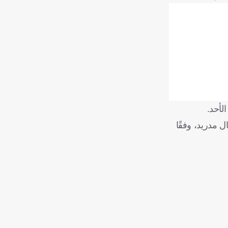
لأحد.
زام ريال مدريد، وفقًا