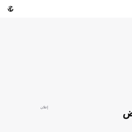
إعلان
فض