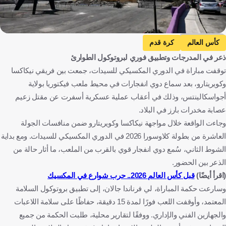
Getty Images
كأس العالم
كرة قدم
ذعر في المدرجات وتطبيق فوري لبروتوكول الطوارئ
توقفت مباراة في الدوري المكسيكي للسيدات، جمعت بين فريقي نيكاكسا
وكويريتارو، بعد سماع دوي انفجارات في محيط ملعب فيكتوريا بولاية
أجواسكالينتس، وذلك في أعقاب عملية عسكرية أسفرت عن مقتل زعيم
عصابة مخدرات بارز في البلاد.
وجاءت الواقعة خلال مواجهة نيكاكسا وكويريتارو ضمن منافسات الجولة
العاشرة من بطولة كلاوسورا 2026 في الدوري المكسيكي للسيدات. ومع بداية
الشوط الثاني، سُمع دوي انفجار قوي بالقرب من الملعب، ما أثار حالة من
الذعر بين الحضور.
(اقرأ أيضًا)
قبل كأس العالم 2026.. حرب شوارع في المكسيك
وسارعت حكمة المباراة، لي فرناندا جالان، إلى تطبيق بروتوكول السلامة
المعتمد، وأوقفت اللعب فورًا لمدة 15 دقيقة، حفاظًا على سلامة اللاعبات
والجهازين الفني والإداري. ووفقًا لتقارير محلية، طلبت الحكمة من جميع