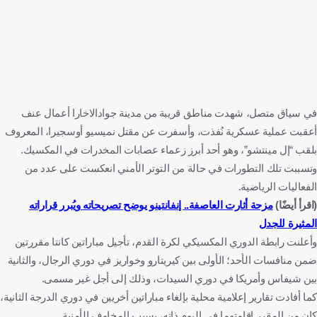
في سياق متصل، شهدت مناطق قريبة من مدينة جوادالاخارا أعمال عنف
أعقبت عملية عسكرية نُفذت، وأسفرت عن مقتل نميسيو أوسجيرا، المعروف
بلقب “إل مينتشو”، وهو أحد أبرز زعماء عصابات المخدرات في المكسيك.
وتسببت تلك التطورات في حالة من التوتر الأمني انعكست على عدد من
الفعاليات الرياضية.
(اقرأ أيضًا)
مزحة أثارت العاصفة.. إنفانتينو يوضح تصريحاته ويُبرر قراراته
المثيرة للجدل
وأعلنت رابطة الدوري المكسيكي لكرة القدم، تأجيل مباراتين كانتا مقررتين
ضمن منافسات الأحد؛ الأولى بين كيريتارو وخواريز في دوري الرجال، والثانية
بين شيفاس وأمريكا في دوري السيدات، وذلك إلى أجل غير مسمى.
كما أفادت تقارير إعلامية محلية بإلغاء مباراتين أخريين في دوري الدرجة الثانية،
كان من المقرر إقامتهما في اليوم ذاته، بسبب المخاوف الأمنية.