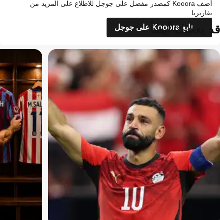
أضف Kooora كمصدر مفضل على جوجل للاطلاع على المزيد من
تقاريرنا
قد يعجبك أيضاً
تابع Kooora على جوجل