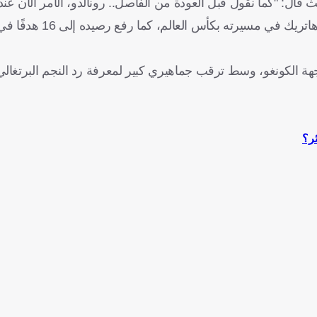
 قال: "كما نقول قبل العودة من الفاصل.. رونالدو، الأمر الآن عند
وجاءت تصريحات هنري بعد ليلة تاريخية لميسي، الذ
اجهة الكونغو، وسط ترقب جماهيري كبير لمعرفة رد النجم البرتغا
ئر؟