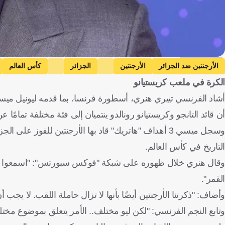
Getty Images
الأرجنتين ضد الجزائر
الأرجنتين
الجزائر
كأس العالم
الكرة في ملعب كريستيانو
تييري هنري
ليونيل ميسي
كريستيانو رونالدو
الأرجنتين
الجزائر
أن قائد التانجو وكريستيانو رونالدو ينتميان إلى فئة مختلفة تمامًا عن
التاريخ في كأس العالم.
وقال هنري خلال ظهوره على شبكة "فوكس سبورتس": "اسمعوا مجددً
القمر".
وأضاف: "ذكرتنا الأرجنتين أيضًا بأنها لا تزال حاملة اللقب. لا يجب 
وتابع النجم الفرنسي: "لكن ليو مختلف.. الأمر يتعلق بموضوع مختلف