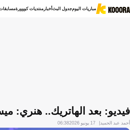
مباريات اليوم
جدول البث
أخبار
منتديات كووورة
مسابقات
فيديو: بعد الهاتريك.. هنري: م
أحمد عبد الحميد
17 يونيو 2026
06:38