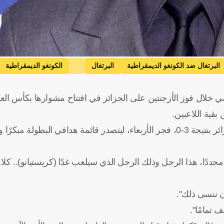
البرتغال ضد الكونغو الديمقراطية
البرتغال
الكونغو الديمقراطية
الولايات المتحدة
البرتغال
الكونغو - كينشاسا
فرنسا
كرة قدم
 بقية اللاعبين.
وسجل ميسي 3 أهداف "هاتريك" قاد بها الأرجنتين للفوز على الجزائر بنتيجة 3-0، فجر الأربعاء، ليتصدر قائمة هدافي ا
ا، هذا الرجل وذلك الرجل الذي سيلعب غدًا (كريستيانو).. كلا
أن ننسى ذلك".
 تمامًا".