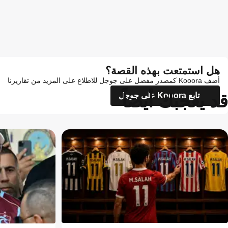
هل استمتعت بهذه القصة؟
أضف Kooora كمصدر مفضل على جوجل للاطلاع على المزيد من تقاريرنا
قد يعجبك أيضاً
تابع Kooora على جوجل