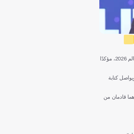
أشاد الفرنسي تييري هنري، أسطورة فرنسا، بما قدمه ليونيل ميسي خلال فوز الأرجنتين على الجزائر في افتتاح مشوارها بكأس العالم 2026، مؤكدًا
لبطولة مبكرًا ويواصل كتابة
هما قادمان من