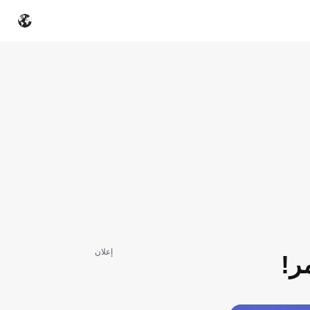
إعلان
ر!