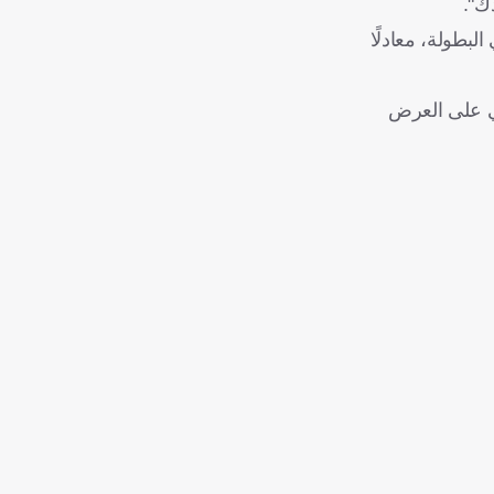
ك".
ي سجل أول هاتريك في مسيرته بكأس العالم، كما رفع رصيده إلى 16 هدفًا في البطولة، معادلًا
لي على العرض