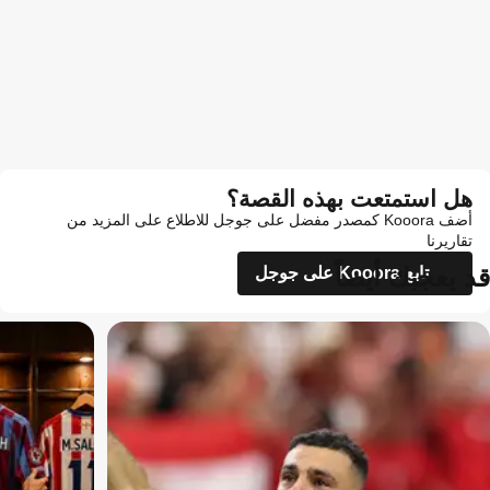
هل استمتعت بهذه القصة؟
أضف Kooora كمصدر مفضل على جوجل للاطلاع على المزيد من
تقاريرنا
قد يعجبك أيضاً
تابع Kooora على جوجل