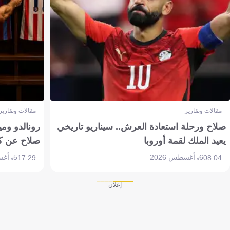
مقالات وتقارير
مقالات وتقارير
صلاح ورحلة استعادة العرش.. سيناريو تاريخي
رونالدو وم
يعيد الملك لقمة أوروبا
صلاح عن ك
6 أغسطس 2026
5 أغسطس 2026
17:29
08:04
إعلان