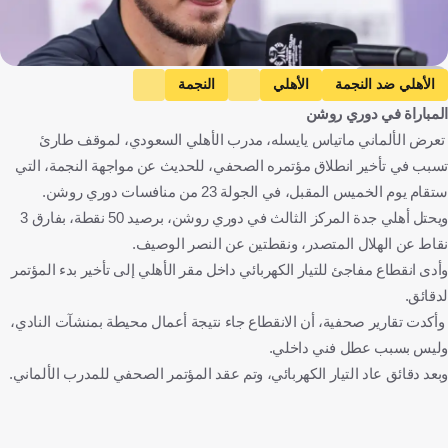
Getty Images
الأهلي ضد النجمة
الأهلي
النجمة
المباراة في دوري روشن
دوري روشن السعودي
ماتياس يايسله
المملكة العربية السعودية
تعرض الألماني ماتياس يايسله، مدرب الأهلي السعودي، لموقف طارئ
ألمانيا
كرة قدم
تسبب في تأخير انطلاق مؤتمره الصحفي، للحديث عن مواجهة النجمة، التي
ستقام يوم الخميس المقبل، في الجولة 23 من منافسات دوري روشن.
ويحتل أهلي جدة المركز الثالث في دوري روشن، برصيد 50 نقطة، بفارق 3
نقاط عن الهلال المتصدر، ونقطتين عن النصر الوصيف.
وأدى انقطاع مفاجئ للتيار الكهربائي داخل مقر الأهلي إلى تأخير بدء المؤتمر
لدقائق.
وأكدت تقارير صحفية، أن الانقطاع جاء نتيجة أعمال محيطة بمنشآت النادي،
وليس بسبب عطل فني داخلي.
وبعد دقائق عاد التيار الكهربائي، وتم عقد المؤتمر الصحفي للمدرب الألماني.