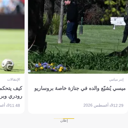
إنتر ميامي
الإنتقالات
ميسي يُشيّع والده في جنازة خاصة بروساريو
كيف يتحكم 
رودري وبر
9 أغسطس 2026
9 أغسطس 2026
11:48
12:29
إعلان