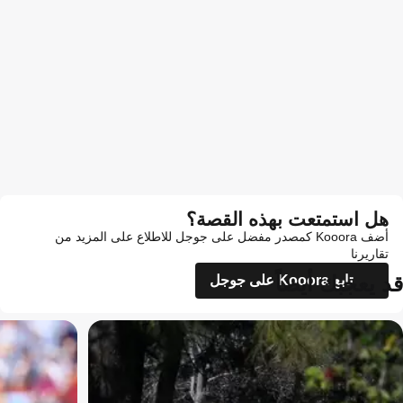
هل استمتعت بهذه القصة؟
أضف Kooora كمصدر مفضل على جوجل للاطلاع على المزيد من
تقاريرنا
قد يعجبك أيضاً
تابع Kooora على جوجل