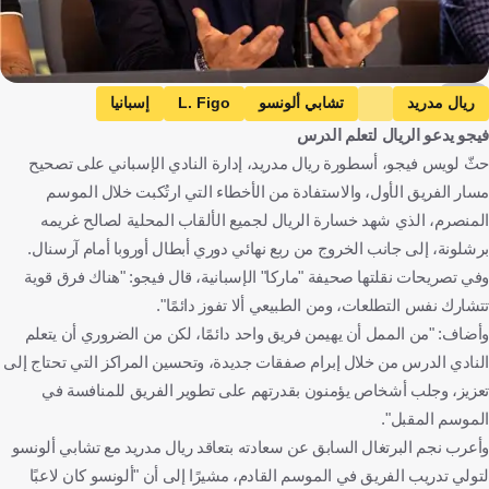
EPA
ريال مدريد
تشابي ألونسو
L. Figo
إسبانيا
فيجو يدعو الريال لتعلم الدرس
تيمور - ليشتي
كرة قدم
حثّ لويس فيجو، أسطورة ريال مدريد، إدارة النادي الإسباني على تصحيح
مسار الفريق الأول، والاستفادة من الأخطاء التي ارتُكبت خلال الموسم
المنصرم، الذي شهد خسارة الريال لجميع الألقاب المحلية لصالح غريمه
برشلونة، إلى جانب الخروج من ربع نهائي دوري أبطال أوروبا أمام آرسنال.
وفي تصريحات نقلتها صحيفة "ماركا" الإسبانية، قال فيجو: "هناك فرق قوية
تتشارك نفس التطلعات، ومن الطبيعي ألا تفوز دائمًا".
وأضاف: "من الممل أن يهيمن فريق واحد دائمًا، لكن من الضروري أن يتعلم
النادي الدرس من خلال إبرام صفقات جديدة، وتحسين المراكز التي تحتاج إلى
تعزيز، وجلب أشخاص يؤمنون بقدرتهم على تطوير الفريق للمنافسة في
الموسم المقبل".
وأعرب نجم البرتغال السابق عن سعادته بتعاقد ريال مدريد مع تشابي ألونسو
لتولي تدريب الفريق في الموسم القادم، مشيرًا إلى أن "ألونسو كان لاعبًا