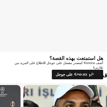
هل استمتعت بهذه القصة؟
أضف Kooora كمصدر مفضل على جوجل للاطلاع على المزيد من
تقاريرنا
قد يعجبك أيضاً
تابع Kooora على جوجل