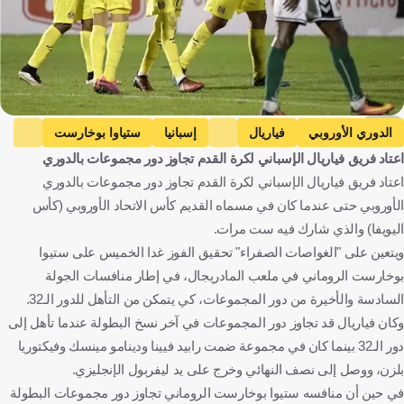
EPA
الدوري الأوروبي
فياريال
إسبانيا
ستياوا بوخارست
اعتاد فريق فياريال الإسباني لكرة القدم تجاوز دور مجموعات بالدوري
رومانيا
كرة قدم
اعتاد فريق فياريال الإسباني لكرة القدم تجاوز دور مجموعات بالدوري
الأوروبي حتى عندما كان في مسماه القديم كأس الاتحاد الأوروبي (كأس
اليويفا) والذي شارك فيه ست مرات.
ويتعين على "الغواصات الصفراء" تحقيق الفوز غدا الخميس على ستيوا
بوخارست الروماني في ملعب المادريجال، في إطار منافسات الجولة
السادسة والأخيرة من دور المجموعات، كي يتمكن من التأهل للدور الـ32.
وكان فياريال قد تجاوز دور المجموعات في آخر نسخ البطولة عندما تأهل إلى
دور الـ32 بينما كان في مجموعة ضمت رابيد فيينا ودينامو مينسك وفيكتوريا
بلزن، ووصل إلى نصف النهائي وخرج على يد ليفربول الإنجليزي.
في حين أن منافسه ستيوا بوخارست الروماني تجاوز دور مجموعات البطولة