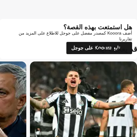
هل استمتعت بهذه القصة؟
أضف Kooora كمصدر مفضل على جوجل للاطلاع على المزيد من
تقاريرنا
قد يعجبك أيضاً
تابع Kooora على جوجل