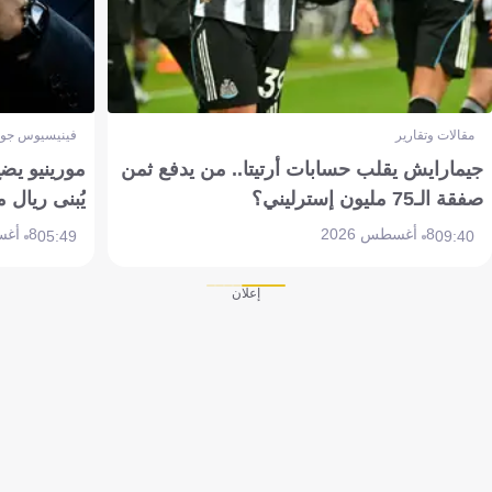
مقالات وتقارير
فينيسيوس جون
جيمارايش يقلب حسابات أرتيتا.. من يدفع ثمن
مورينيو يض
صفقة الـ75 مليون إسترليني؟
يُبنى ريال 
8 أغسطس 2026
8 أغسطس 2026
05:49
09:40
إعلان