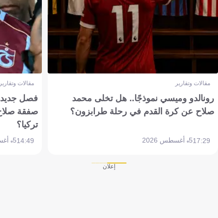
مقالات وتقارير
مقالات وتقارير
رونالدو وميسي نموذجًا.. هل تخلى محمد
فصل جديد بم
صلاح عن كرة القدم في رحلة طرابزون؟
صفقة صلاح
تركيا؟
5 أغسطس 2026
5 أغسطس 2026
14:49
17:29
إعلان