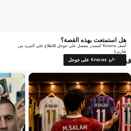
هل استمتعت بهذه القصة؟
أضف Kooora كمصدر مفضل على جوجل للاطلاع على المزيد من
تقاريرنا
قد يعجبك أيضاً
تابع Kooora على جوجل