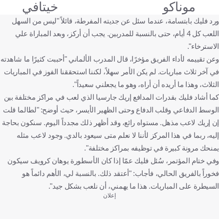
موناكو
خيتافي
ورد فليك بابتسامة، عندما سئل عن جديته المفرطة، قائلاً "ليس من السهل
اللعب كل 4 أيام، حتى بالنسبة للمدربين. يجب أن أركز، وبعد المباراة علي
الاسترخاء".
وعن تقييمه لأداء الفريق مؤخرًا، قال المدرب الألماني "أحببت كثيرًا ما شاهدته
في آخر ثلاث مباريات. لم يكن الأمر سهلاً، لكننا استحققنا الفوز في المباريات
الثلاث، وهذا ما أريده أن أراه، وهو ما يجعلني سعيداً".
كما أشاد فليك بقدرات المدافع إريك جارسيا الذي لعب في مراكز مختلفة بين
الوسط الدفاعي وقلب الدفاع وحتى الظهير الأيسر، حيث أوضح: "لطالما قلت
إن إريك لاعب مذهل. مستواه رائع، وقد أظهر ذلك مجدداً اليوم. سنكون بحاجة
إليه، ربما في هذا المركز لأننا لا نعلم متى سيعود بالدي. وجود لاعب مثله
يمنحك مرونة كبيرة في توظيفه بمراكز مختلفة".
وفي ختام المؤتمر، سُئل فليك عمّا إذا كان الأسطورة يوهان كرويف سيكون
فخوراً بالفريق الحالي، فأجاب: "أعتقد ذلك. بالنسبة لي، الأهم دائماً هو
السيطرة على المباريات. هذا ما يهمني، أن نلعب بشكل جيد".
إعلان