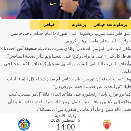
Getty Images
برشلونة ضد خيتافي
برشلونة
خيتافي
علق هانز فليك مدرب برشلونة، على الفوز 3-0 أمام خيتافي، في خامس
الدوري الإسباني
هانسي فليك
إيريك جارسيا
إسبانيا
جولات الليجا، على ملعب يوهان كرويف.
كرة قدم
وقال فليك في المؤتمر الصحفي، والذي نشرت تفاصيله
صحيفة آس
"حصدنا 3
نقاط، كل شيء على ما يرام، ركزنا على أنفسنا ولم نتأثر بصلابة المنافس".
وأضاف المدرب الألماني "ليس من السهل تسجيل 3 أهداف، لكننا نجحنا في
ذلك".
وعن تصريحات فيران توريس، بأن خيتافي لم يقدم شيئاً خلال اللقاء، أجاب
فليك "لن أتحدث عن خصمنا، فقط عن فريقي".
كما برر قراره بإبقاء راشفورد على مقاعد البدلاء قائلا "الأمر طبيعي، كنت
بحاجة إلى لاعبين بلياقة بدنية أفضل، ومع ذلك شارك لعدة دقائق. علينا أن
نعتني باللاعبين، وآمل ألا يعاني راشفورد من أي مشكلة".
وديات الأندية
6 أغسطس 2026
14:00