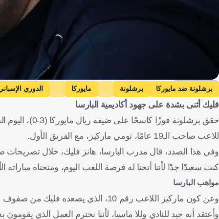
Getty Images
برشلونة ضد مايوركا
برشلونة
مايوركا
الدوري الإسباني
فليك أثنى بشدة على جهود أكاديمية البارسا
تومي ماركيز
مارك بيرنال
إسبانيا
ألمانيا
كرة قدم
للاعب صاحب الـ19 عامًا، تومي ماركيز، مع الفريق الأول.
وفي هذا الصدد، قال مدرب البارسا، هانز فليك، خلال تصريحات صحفي
كنت سعيدًا جدًا لأننا أتحنا له فرصة اللعب اليوم، ومنحناه مباراته ا
مواهب البارسا
وعن كون ماركيز اللاعب رقم 10، الذي يصع
وأعتقد أنه جيد للنادي وللا ماسيا، لأننا نحترم العمل الذي يقومون به