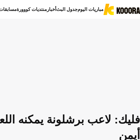
مباريات اليوم
جدول البث
أخبار
منتديات كووورة
مسابقات
فليك: لاعب برشلونة يمكنه اللع
أيمن