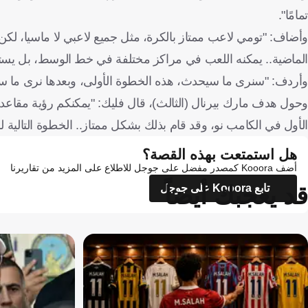
تمامًا".
وأضاف: "تومي لاعب ممتاز بالكرة، مثل جميع لاعبي لا ماسيا، لكن ل
الماضية.. يمكنه اللعب في مراكز مختلفة في خط الوسط، بل يستطيع
وأردف: "سنرى ما سيحدث، هذه الخطوة الأولى، وبعدها نرى ما سي
وحول هدف مارك بيرنال (الثالث)، قال فليك: "يمكنكم رؤية مقاعد ال
الأول في الكامب نو، وقد قام بذلك بشكل ممتاز.. الخطوة التالية 
هل استمتعت بهذه القصة؟
أضف Kooora كمصدر مفضل على جوجل للاطلاع على المزيد من تقاريرنا
قد يعجبك أيضاً
تابع Kooora على جوجل