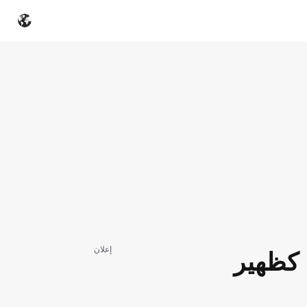
إعلان
 كظهير