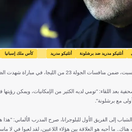
أتلتيكو مدريد ضد برشلونة
أتلتيكو مدريد
كأس ملك إسبانيا
حقق برشلونة فوزًا كاسحًا على ضيفه ريال مايوركا (3-0)، اليوم السبت، ضمن منافسات الجولة 23 من الليج
ة بعد اللقاء: "تومي لديه الكثير من الإمكانيات، ويمكن رؤيتها 
لأولى مع برشلونة".
ده فليك من صفوف الشباب إلى الفريق الأول للبلوجرانا، صرح المدرب الألماني: "هذا
 هناك.. ما أحبه هو العلاقة بين هؤلاء اللاعبين، لقد لعبوا في لا ما