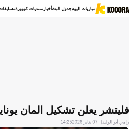
مباريات اليوم
جدول البث
أخبار
منتديات كووورة
مسابقات
فليتشر يعلن تشكيل المان يوناي
رامي أبو الوليد
07 يناير 2026
14:25