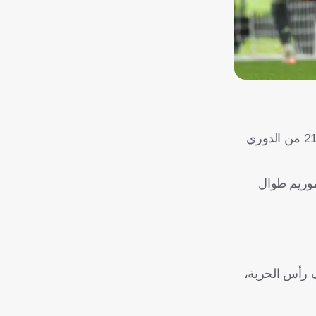
يخوض مانشستر يونايتد أولى مبارياته بعد إقالة المدرب البرتغالي روبن أموريم، إذ يحل ضيفا على بيرنلي، اليوم الأربعاء، في الجولة 21 من الدوري
أموريم طوال
م دورجو للثلاثي الأمامي خلف رأس الحربة،