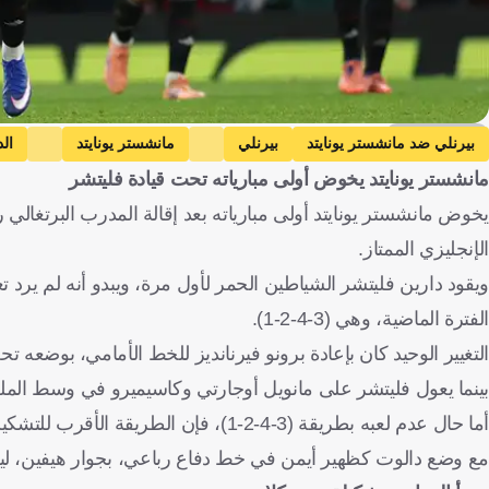
Getty Images
بيرنلي ضد مانشستر يونايتد
بيرنلي
مانشستر يونايتد
الد
مانشستر يونايتد يخوض أولى مبارياته تحت قيادة فليتشر
الإنجليزي الممتاز.
ويقود دارين فليتشر الشياطين الحمر لأول مرة، ويبدو أنه لم يرد ت
الفترة الماضية، وهي (3-4-2-1).
التغيير الوحيد كان بإعادة برونو فيرنانديز للخط الأمامي، بوضعه 
بينما يعول فليتشر على مانويل أوجارتي وكاسيميرو في وسط الم
مع وضع دالوت كظهير أيمن في خط دفاع رباعي، بجوار هيفين، ليس