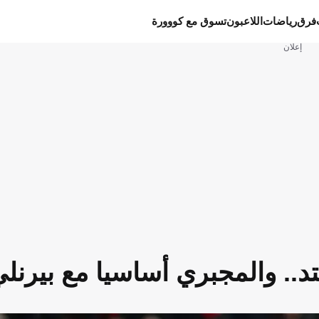
فرق
رياضات
اللاعبون
تسوق مع كووورة
إعلان
تد.. والمجبري أساسيا مع بيرنل