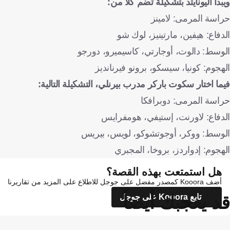
ويبدأ اليونايتد بتشكيلة تضم كلا من:
حراسة المرمى: لامينز
الدفاع: هيفين، مارتينيز، لوك شو
الوسط: دالوت، أوجارتي، كاسيميرو، دورجو
الهجوم: كونيا، سيسكو، برونو فيرنانديز
فيما اختار سكوت باركر مدرب بيرنلي، التشكيلة التالية:
حراسة المرمى: دوبرافكا
الدفاع: لاورنت، إستيفي، هومفرايس
الوسط: ووكر، أوجوتشوكو، لويس، بيريس
الهجوم: إدواردز، بروخا، المجبري
هل استمتعت بهذه القصة؟
أضف Kooora كمصدر مفضل على جوجل للاطلاع على المزيد من تقاريرنا
قد يعجبك أيضاً
تابع Kooora على جوجل