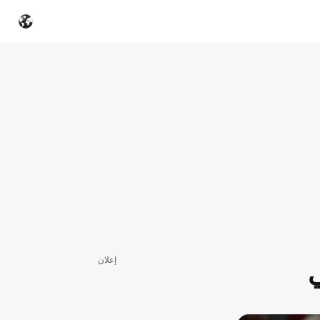
إعلان
ي