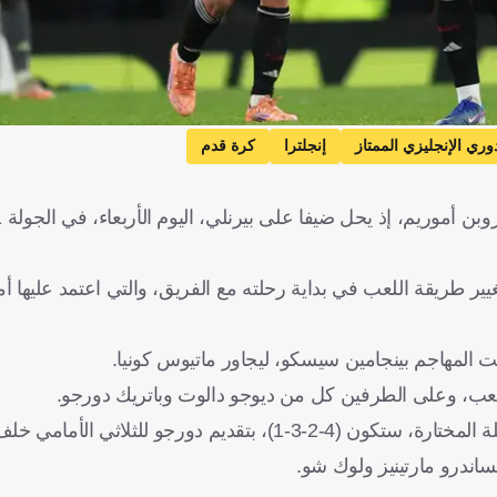
وري الإنجليزي الممتاز
إنجلترا
كرة قدم
غيير طريقة اللعب في بداية رحلته مع الفريق، والتي اعتمد عليها 
تحت المهاجم بينجامين سيسكو، ليجاور ماتيوس كونيا.
لعب، وعلى الطرفين كل من ديوجو دالوت وباتريك دورجو.
أما حال عدم لعبه بطريقة (3-4-2-1)، فإن الطريقة الأقرب للتشكيلة المختارة، ستكون (4-2-3-1)، بتقدي
اندرو مارتينيز ولوك شو.