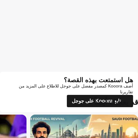
هل استمتعت بهذه القصة؟
أضف Kooora كمصدر مفضل على جوجل للاطلاع على المزيد من
تقاريرنا
قد يعجبك أيضاً
تابع Kooora على جوجل