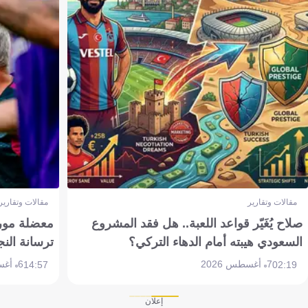
مقالات وتقارير
مقالات وتقارير
صلاح يُغَيّر قواعد اللعبة.. هل فقد المشروع
معضلة مورين
السعودي هيبته أمام الدهاء التركي؟
ترسانة النج
7 أغسطس 2026
6 أغسطس 2026
14:57
02:19
إعلان