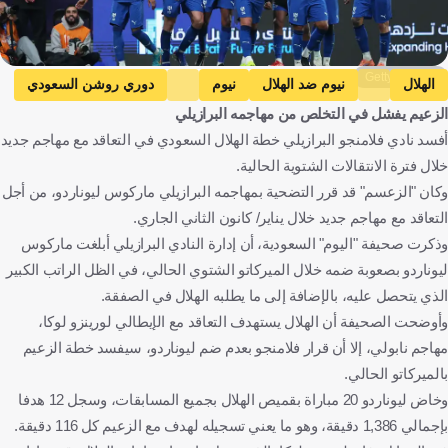
Getty Images
الهلال
نيوم ضد الهلال
نيوم
دوري روشن السعودي
الزعيم يفشل في التخلص من مهاجمه البرازيلي
ماركوس ليوناردو
المملكة العربية السعودية
البرازيل
كرة قدم
أفسد نادي فلامنجو البرازيلي خطة الهلال السعودي في التعاقد مع مهاجم جديد
خلال فترة الانتقالات الشتوية الحالية.
وكان "الزعسم" قد قرر التضحية بمهاجمه البرازيلي ماركوس ليوناردو، من أجل
التعاقد مع مهاجم جديد خلال يناير/ كانون الثاني الجاري.
وذكرت صحيفة "اليوم" السعودية، أن إدارة النادي البرازيلي أبلغت ماركوس
ليوناردو بصعوبة ضمه خلال الميركاتو الشتوي الحالي، في الظل الراتب الكبير
الذي يتحصل عليه، بالإضافة إلى ما يطلبه الهلال في الصفقة.
وأوضحت الصحيفة أن الهلال يستهدف التعاقد مع الإيطالي لورينزو لوكا،
مهاجم نابولي، إلا أن قرار فلامنجو بعدم ضم ليوناردو، سيفسد خطة الزعيم
بالميركاتو الحالي.
وخاض ليوناردو 20 مباراة بقميص الهلال بجميع المسابقات، وسجل 12 هدفا
بإجمالي 1,386 دقيقة، وهو ما يعني تسجيله لهدف مع الزعيم كل 116 دقيقة.